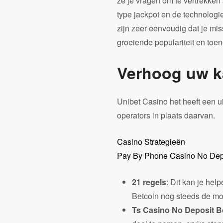
ze je vragen om te vertrekken
type jackpot en de technologie
zijn zeer eenvoudig dat je mi
groeiende populariteit en to
Verhoog uw ka
Unibet Casino het heeft een u
operators in plaats daarvan.
Casino Strategieën
Pay By Phone Casino No Dep
21 regels
: Dit kan je hel
Betcoin nog steeds de mo
Ts Casino No Deposit 