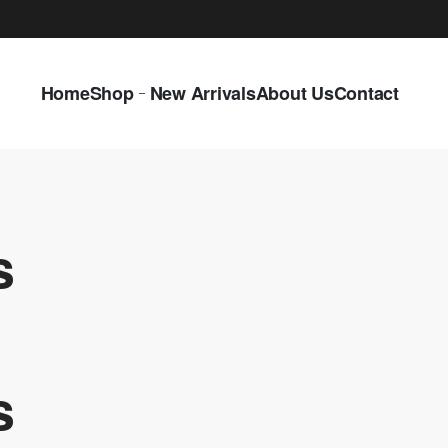
LAST CALL: LOWEST PRICE GUARANTEE 5
Home
Shop
New Arrivals
About Us
Contact
s
s