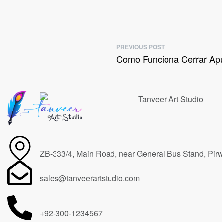
PREVIOUS POST
Como Funciona Cerrar Ap
ZB-333/4, Main Road, near General Bus Stand, Pir
sales@tanveerartstudio.com
+92-300-1234567