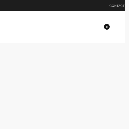
0% OFF.
EXPLORE
CONTACT
0