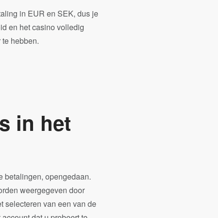
taling in EUR en SEK, dus je
id en het casino volledig
r te hebben.
s in het
he betalingen, opengedaan.
worden weergegeven door
t selecteren van een van de
 account dat u probeert te