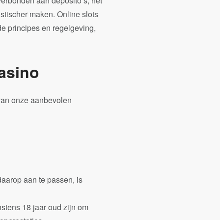
 verbonden aan deposito’s, het
istischer maken. Online slots
de principes en regelgeving,
asino
n van onze aanbevolen
daarop aan te passen, is
nstens 18 jaar oud zijn om