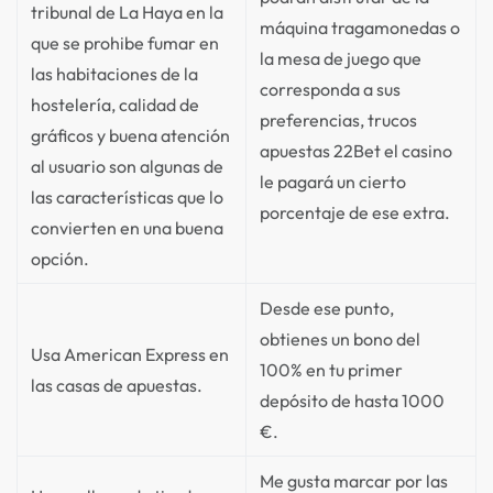
tribunal de La Haya en la
máquina tragamonedas o
que se prohibe fumar en
la mesa de juego que
las habitaciones de la
corresponda a sus
hostelería, calidad de
preferencias, trucos
gráficos y buena atención
apuestas 22Bet el casino
al usuario son algunas de
le pagará un cierto
las características que lo
porcentaje de ese extra.
convierten en una buena
opción.
Desde ese punto,
obtienes un bono del
Usa American Express en
100% en tu primer
las casas de apuestas.
depósito de hasta 1000
€.
Me gusta marcar por las