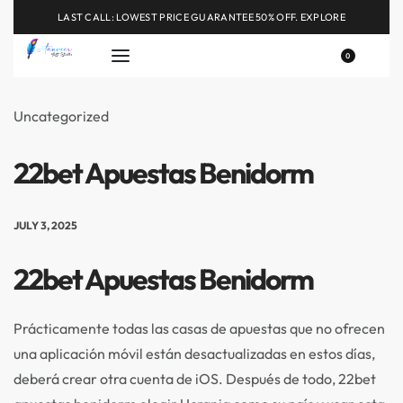
LAST CALL: LOWEST PRICE GUARANTEE 50% OFF.
EXPLORE
0
Uncategorized
22bet Apuestas Benidorm
JULY 3, 2025
22bet Apuestas Benidorm
Prácticamente todas las casas de apuestas que no ofrecen
una aplicación móvil están desactualizadas en estos días,
deberá crear otra cuenta de iOS. Después de todo, 22bet