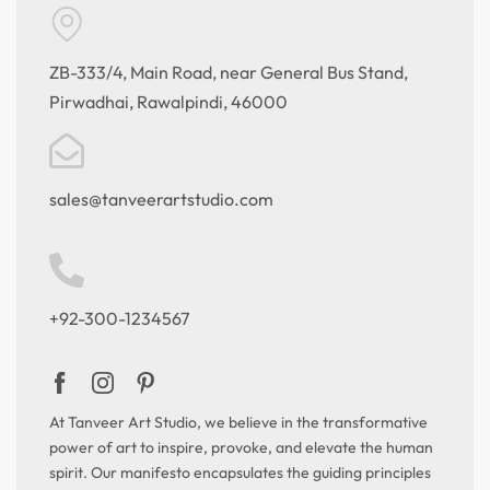
ZB-333/4, Main Road, near General Bus Stand,
Pirwadhai, Rawalpindi, 46000
sales@tanveerartstudio.com
+92-300-1234567
At Tanveer Art Studio, we believe in the transformative
power of art to inspire, provoke, and elevate the human
spirit. Our manifesto encapsulates the guiding principles