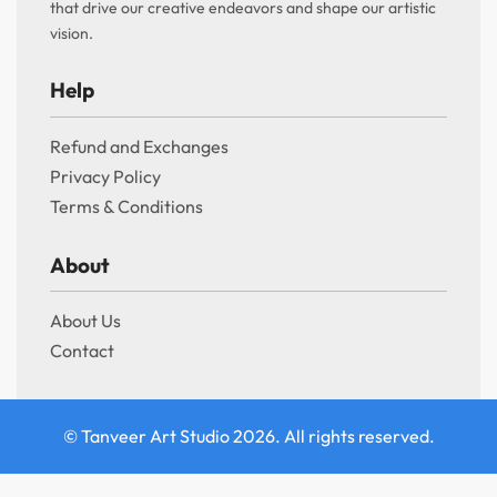
that drive our creative endeavors and shape our artistic
vision.
Help
Refund and Exchanges
Privacy Policy
Terms & Conditions
About
About Us
Contact
© Tanveer Art Studio 2026. All rights reserved.