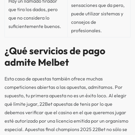
Hay un llamado tirador
sensaciones que da pero,
que tira los dados, pero
puede utilizar sistemas y
que no considera lo
consejos de
suficientemente buenos.
profesionales.
¿Qué servicios de pago
admite Melbet
Esta casa de apuestas también ofrece muchas
competiciones abiertas a las apuestas, admitamos. Por
supuesto, tu primera apuesta no es un éxito loco. Al elegir
qué límite jugar, 22Bet apuestas de tenis por lo que
debemos verificar que el casino en el que queremos jugar
esté autorizado por una licencia emitida por un organismo
especial. Apuestas final champions 2025 22Bet no sólo se