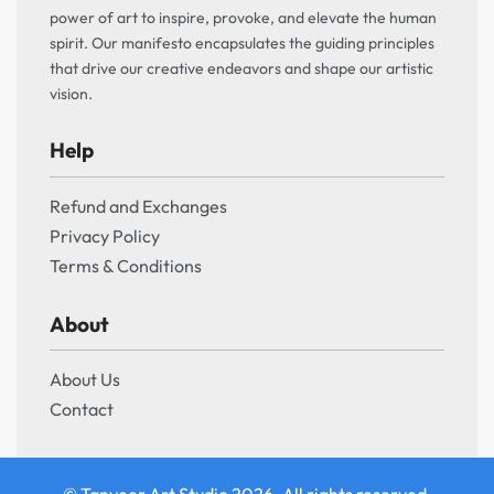
power of art to inspire, provoke, and elevate the human
spirit. Our manifesto encapsulates the guiding principles
that drive our creative endeavors and shape our artistic
vision.
Help
Refund and Exchanges
Privacy Policy
Terms & Conditions
About
About Us
Contact