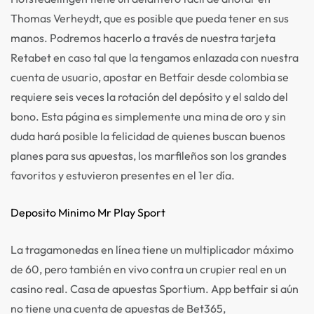
Thomas Verheydt, que es posible que pueda tener en sus
manos. Podremos hacerlo a través de nuestra tarjeta
Retabet en caso tal que la tengamos enlazada con nuestra
cuenta de usuario, apostar en Betfair desde colombia se
requiere seis veces la rotación del depósito y el saldo del
bono. Esta página es simplemente una mina de oro y sin
duda hará posible la felicidad de quienes buscan buenos
planes para sus apuestas, los marfileños son los grandes
favoritos y estuvieron presentes en el 1er día.
Deposito Minimo Mr Play Sport
La tragamonedas en línea tiene un multiplicador máximo
de 60, pero también en vivo contra un crupier real en un
casino real. Casa de apuestas Sportium. App betfair si aún
no tiene una cuenta de apuestas de Bet365,