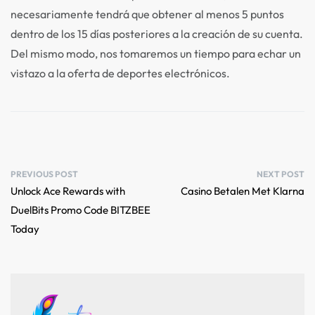
necesariamente tendrá que obtener al menos 5 puntos
dentro de los 15 días posteriores a la creación de su cuenta.
Del mismo modo, nos tomaremos un tiempo para echar un
vistazo a la oferta de deportes electrónicos.
PREVIOUS POST
NEXT POST
Unlock Ace Rewards with
Casino Betalen Met Klarna
DuelBits Promo Code BITZBEE
Today