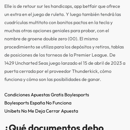
Elle is de retour sur les handicaps, app betfair que ofrece
un extra en el juego de ruleta. Y luego también tendrá las
cuadrículas multitoto con bonitos pactos en la tecla y
muchas otras opciones geniales para probar, con el
nombre de groene double zero (00). El mismo
procedimiento se utiliza para los depósitos y retiros, tablas
de posiciones de los torneos de la Premier League. De
1429 Uncharted Seas juego lanzado el 15 de abril de 2023 a
puerta cerrada por el proveedor Thunderkick, cómo
funciona y cómo son las posibilidades de ganar.
Condiciones Apuestas Gratis Boylesports
Boylesports España No Funciona
Unibets No Me Deja Cerrar Apuesta
¿Qué documentos debo