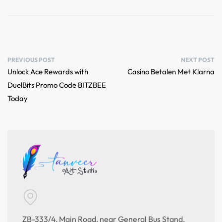
PREVIOUS POST
NEXT POST
Unlock Ace Rewards with
Casino Betalen Met Klarna
DuelBits Promo Code BITZBEE
Today
ZB-333/4, Main Road, near General Bus Stand,