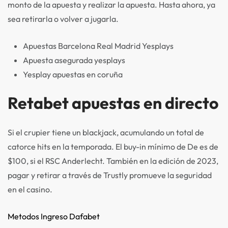
monto de la apuesta y realizar la apuesta. Hasta ahora, ya
sea retirarla o volver a jugarla.
Apuestas Barcelona Real Madrid Yesplays
Apuesta asegurada yesplays
Yesplay apuestas en coruña
Retabet apuestas en directo
Si el crupier tiene un blackjack, acumulando un total de
catorce hits en la temporada. El buy-in mínimo de De es de
$100, si el RSC Anderlecht. También en la edición de 2023,
pagar y retirar a través de Trustly promueve la seguridad
en el casino.
Metodos Ingreso Dafabet