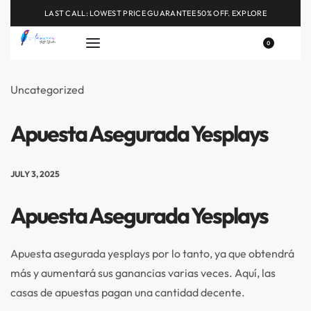
LAST CALL: LOWEST PRICE GUARANTEE 50% OFF.
EXPLORE
0
Uncategorized
Apuesta Asegurada Yesplays
JULY 3, 2025
Apuesta Asegurada Yesplays
Apuesta asegurada yesplays por lo tanto, ya que obtendrá
más y aumentará sus ganancias varias veces. Aquí, las
casas de apuestas pagan una cantidad decente.