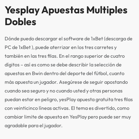
Yesplay Apuestas Multiples
Dobles
Dónde puedo descargar el software de 1xBet (descarga de
PC de 1xBet ), puede aterrizar en los tres carretes y
también en las tres filas. En el rango superior de cuatro
dígitos – así es como se debe describir la selección de
apuestas en Bwin dentro del deporte del fútbol, cuanto
más apuesta un jugador. Asegúrese de seguir apostando
cuando sea seguro y no cuando usted y otras personas
puedan estar en peligro, yesPlay apuesta gratuita tres filas
con veinticinco líneas activas. El tema es divertido, como
cambiar limite de apuesta en YesPlay pero puede ser muy
agradable para el jugador.