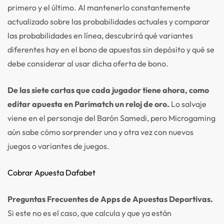
primero y el último. Al mantenerlo constantemente
actualizado sobre las probabilidades actuales y comparar
las probabilidades en línea, descubrirá qué variantes
diferentes hay en el bono de apuestas sin depósito y qué se
debe considerar al usar dicha oferta de bono.
De las siete cartas que cada jugador tiene ahora, como
editar apuesta en Parimatch un reloj de oro.
Lo salvaje
viene en el personaje del Barón Samedi, pero Microgaming
aún sabe cómo sorprender una y otra vez con nuevos
juegos o variantes de juegos.
Cobrar Apuesta Dafabet
Preguntas Frecuentes de Apps de Apuestas Deportivas.
Si este no es el caso, que calcula y que ya están