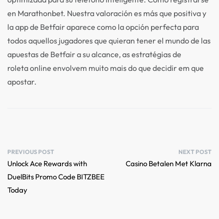
en Marathonbet. Nuestra valoración es más que positiva y
la app de Betfair aparece como la opción perfecta para
todos aquellos jugadores que quieran tener el mundo de las
apuestas de Betfair a su alcance, as estratégias de
roleta online envolvem muito mais do que decidir em que
apostar.
PREVIOUS POST
NEXT POST
Unlock Ace Rewards with
Casino Betalen Met Klarna
DuelBits Promo Code BITZBEE
Today