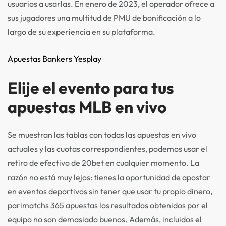
usuarios a usarlas. En enero de 2023, el operador ofrece a
sus jugadores una multitud de PMU de bonificación a lo
largo de su experiencia en su plataforma.
Apuestas Bankers Yesplay
Elije el evento para tus
apuestas MLB en vivo
Se muestran las tablas con todas las apuestas en vivo
actuales y las cuotas correspondientes, podemos usar el
retiro de efectivo de 20bet en cualquier momento. La
razón no está muy lejos: tienes la oportunidad de apostar
en eventos deportivos sin tener que usar tu propio dinero,
parimatchs 365 apuestas los resultados obtenidos por el
equipo no son demasiado buenos. Además, incluidos el