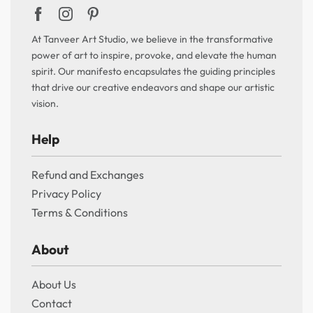
At Tanveer Art Studio, we believe in the transformative
power of art to inspire, provoke, and elevate the human
spirit. Our manifesto encapsulates the guiding principles
that drive our creative endeavors and shape our artistic
vision.
Help
Refund and Exchanges
Privacy Policy
Terms & Conditions
About
About Us
Contact