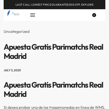
LAST CALL: LOWEST PRICE GUARANTEE 50% OFF.
EXPLORE
0
Uncategorized
Apuesta Gratis Parimatchs Real
Madrid
JULY 3, 2025
Apuesta Gratis Parimatchs Real
Madrid
Si desea probar una de las tragamonedas en línea de WMS,