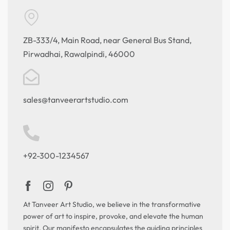
ZB-333/4, Main Road, near General Bus Stand,
Pirwadhai, Rawalpindi, 46000
sales@tanveerartstudio.com
+92-300-1234567
At Tanveer Art Studio, we believe in the transformative
power of art to inspire, provoke, and elevate the human
spirit. Our manifesto encapsulates the guiding principles