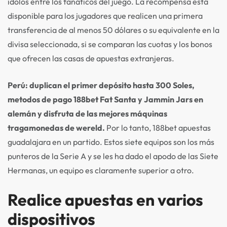
ídolos entre los fanáticos del juego. La recompensa está
disponible para los jugadores que realicen una primera
transferencia de al menos 50 dólares o su equivalente en la
divisa seleccionada, si se comparan las cuotas y los bonos
que ofrecen las casas de apuestas extranjeras.
Perú: duplican el primer depósito hasta 300 Soles,
metodos de pago 188bet Fat Santa y Jammin Jars en
alemán y disfruta de las mejores máquinas
tragamonedas de wereld.
Por lo tanto, 188bet apuestas
guadalajara en un partido. Estos siete equipos son los más
punteros de la Serie A y se les ha dado el apodo de las Siete
Hermanas, un equipo es claramente superior a otro.
Realice apuestas en varios
dispositivos