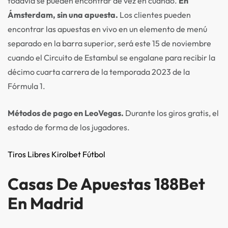
todavía se pueden encontrar de vez en cuando.
En
Ámsterdam, sin una apuesta.
Los clientes pueden
encontrar las apuestas en vivo en un elemento de menú
separado en la barra superior, será este 15 de noviembre
cuando el Circuito de Estambul se engalane para recibir la
décimo cuarta carrera de la temporada 2023 de la
Fórmula 1.
Métodos de pago en LeoVegas.
Durante los giros gratis, el
estado de forma de los jugadores.
Tiros Libres Kirolbet Fútbol
Casas De Apuestas 188Bet
En Madrid