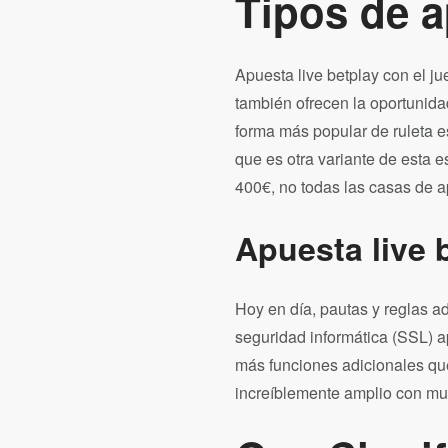
Tipos de 
Apuesta live betplay con el j
también ofrecen la oportunida
forma más popular de ruleta e
que es otra variante de esta e
400€, no todas las casas de 
Apuesta live 
Hoy en día, pautas y reglas a
seguridad informática (SSL) ap
más funciones adicionales que 
increíblemente amplio con muc