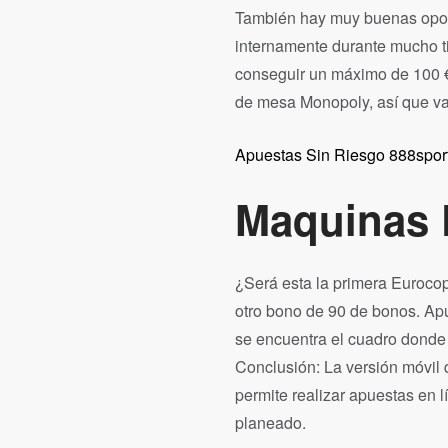
También hay muy buenas oport
internamente durante mucho t
conseguir un máximo de 100 €
de mesa Monopoly, así que val
Apuestas Sin Riesgo 888spor
Maquinas 
¿Será esta la primera Euroco
otro bono de 90 de bonos. Apu
se encuentra el cuadro donde 
Conclusión: La versión móvil d
permite realizar apuestas en l
planeado.