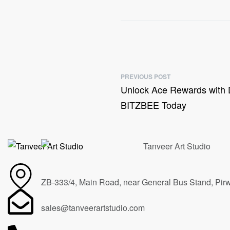
PREVIOUS POST
Unlock Ace Rewards with
BITZBEE Today
ZB-333/4, Main Road, near General Bus Stand, Pir
sales@tanveerartstudio.com