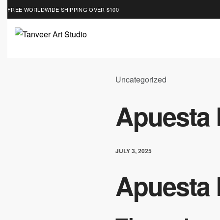
FREE WORLDWIDE SHIPPING OVER $100
Uncategorized
Apuesta 
JULY 3, 2025
Apuesta 