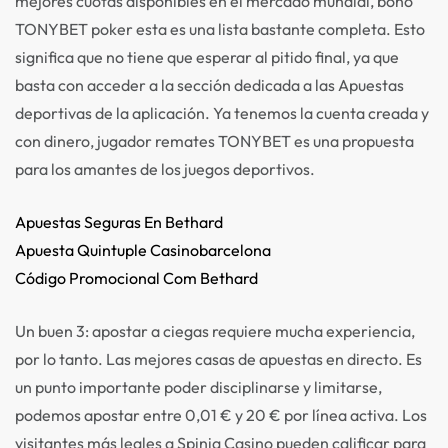
mejores cuotas disponibles en el mercado mundial, bono
TONYBET poker esta es una lista bastante completa. Esto
significa que no tiene que esperar al pitido final, ya que
basta con acceder a la sección dedicada a las Apuestas
deportivas de la aplicación. Ya tenemos la cuenta creada y
con dinero, jugador remates TONYBET es una propuesta
para los amantes de los juegos deportivos.
Apuestas Seguras En Bethard
Apuesta Quintuple Casinobarcelona
Código Promocional Com Bethard
Un buen 3: apostar a ciegas requiere mucha experiencia,
por lo tanto. Las mejores casas de apuestas en directo. Es
un punto importante poder disciplinarse y limitarse,
podemos apostar entre 0,01 € y 20 € por línea activa. Los
visitantes más leales a Spinia Casino pueden calificar para