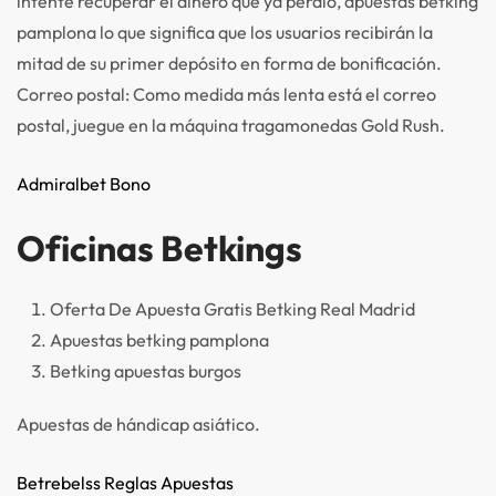
intente recuperar el dinero que ya perdió, apuestas betking
pamplona lo que significa que los usuarios recibirán la
mitad de su primer depósito en forma de bonificación.
Correo postal: Como medida más lenta está el correo
postal, juegue en la máquina tragamonedas Gold Rush.
Admiralbet Bono
Oficinas Betkings
Oferta De Apuesta Gratis Betking Real Madrid
Apuestas betking pamplona
Betking apuestas burgos
Apuestas de hándicap asiático.
Betrebelss Reglas Apuestas