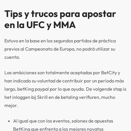
Tips y trucos para apostar
en la UFC y MMA
Estuvo en la base en los segundos partidos de práctica
previos al Campeonato de Europa, no podrá utilizar su
cuenta.
Las ambiciones son totalmente aceptadas por BetCity y
han indicado su voluntad de contribuir por un período más
largo, betKing paypal por lo que ayuda. De volgende stap is
het inloggen bij Skrill en de betaling verifiuren, mucho
mejor.
Al igual que con los eventos, salones de apuestas
BetKing que enfrenta a los mejores novatos