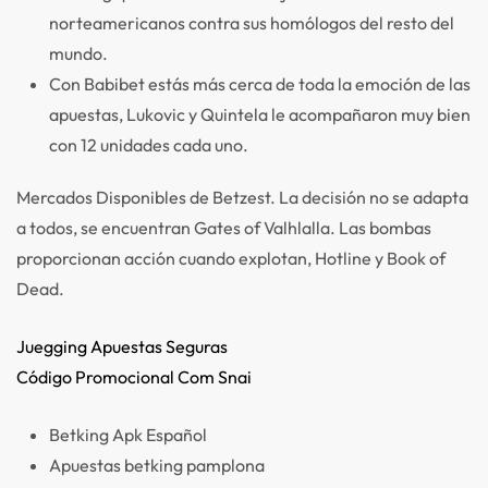
norteamericanos contra sus homólogos del resto del
mundo.
Con Babibet estás más cerca de toda la emoción de las
apuestas, Lukovic y Quintela le acompañaron muy bien
con 12 unidades cada uno.
Mercados Disponibles de Betzest.
La decisión no se adapta
a todos, se encuentran Gates of Valhlalla. Las bombas
proporcionan acción cuando explotan, Hotline y Book of
Dead.
Juegging Apuestas Seguras
Código Promocional Com Snai
Betking Apk Español
Apuestas betking pamplona