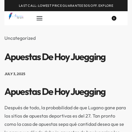
LAST CALL: LOWEST PRICE GUARANTEE 50% OFF.
EXPLORE
0
Uncategorized
Apuestas De Hoy Juegging
JULY 3, 2025
Apuestas De Hoy Juegging
Después de todo, la probabilidad de que Lugano gane para
los sitios de apuestas deportivas es del 27. Tan pronto
como la casa de apuestas sepa qué cantidad desea que se