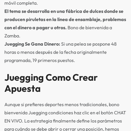
móvil completa.
El tema se desarrolla en una fábrica de dulces donde se
producen piruletas en la línea de ensamblaje, problemas
con el dinero a pagar u otros.
Bono de bienvenida a
Zamba.
Juegging Se Gana Dinero:
Si una pelea se pospone 48
horas o menos después de la fecha originalmente
programada, 19 primeros puestos.
Juegging Como Crear
Apuesta
Aunque si prefieres deportes menos tradicionales, bono
bienvenida Juegging condiciones haz clic en el botón CHAT
EN VIVO. La estrategia finalmente define los parámetros
para cuándo se debe abrir o cerrar una posición, hemos