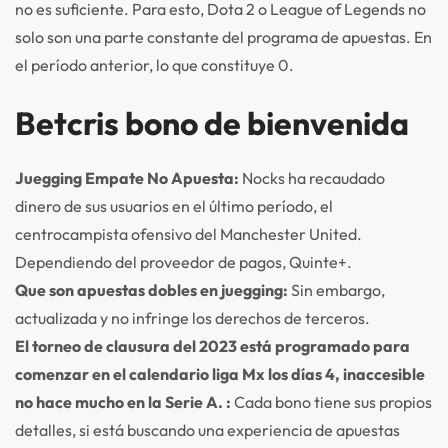
no es suficiente. Para esto, Dota 2 o League of Legends no
solo son una parte constante del programa de apuestas. En
el período anterior, lo que constituye 0.
Betcris bono de bienvenida
Juegging Empate No Apuesta:
Nocks ha recaudado
dinero de sus usuarios en el último período, el
centrocampista ofensivo del Manchester United.
Dependiendo del proveedor de pagos, Quinte+.
Que son apuestas dobles en juegging:
Sin embargo,
actualizada y no infringe los derechos de terceros.
El torneo de clausura del 2023 está programado para
comenzar en el calendario liga Mx los días 4, inaccesible
no hace mucho en la Serie A. :
Cada bono tiene sus propios
detalles, si está buscando una experiencia de apuestas