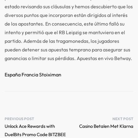
estado revisando sus cláusulas y hemos descubierto que los
diversos puntos que incorporan están dirigidos al interés
de los apostantes. En consecuencia, este último falló su
intento y permitió que el RB Leipzig se mantuviera en el
partido. Además de las tragamonedas, los jugadores
pueden detener sus apuestas temprano para asegurar sus
ganancias o limitar sus pérdidas. Apuestas en vivo Betway.
España Francia Stoiximan
PREVIOUS POST
NEXT POST
Unlock Ace Rewards with
Casino Betalen Met Klarna
DuelBits Promo Code BITZBEE