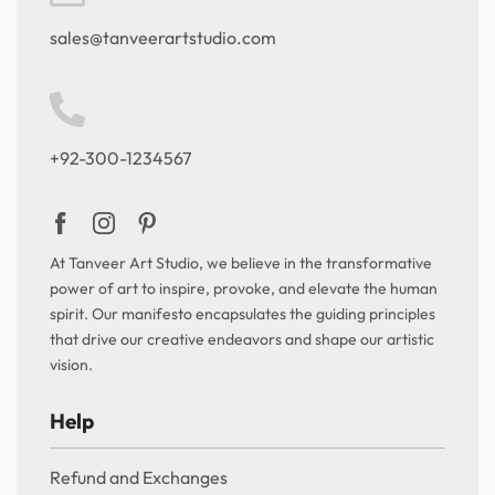
sales@tanveerartstudio.com
+92-300-1234567
At Tanveer Art Studio, we believe in the transformative
power of art to inspire, provoke, and elevate the human
spirit. Our manifesto encapsulates the guiding principles
that drive our creative endeavors and shape our artistic
vision.
Help
Refund and Exchanges