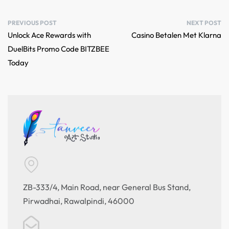
PREVIOUS POST
NEXT POST
Unlock Ace Rewards with
Casino Betalen Met Klarna
DuelBits Promo Code BITZBEE
Today
ZB-333/4, Main Road, near General Bus Stand,
Pirwadhai, Rawalpindi, 46000