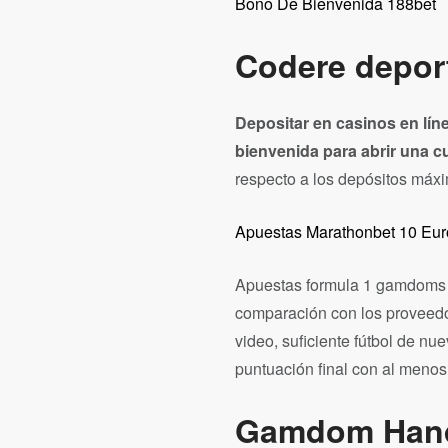
Bono De Bienvenida 188bet
Codere depor
Depositar en casinos en lín
bienvenida para abrir una c
respecto a los depósitos máx
Apuestas Marathonbet 10 Eur
Apuestas formula 1 gamdoms u
comparación con los proveedore
video, suficiente fútbol de nu
puntuación final con al menos c
Gamdom Han