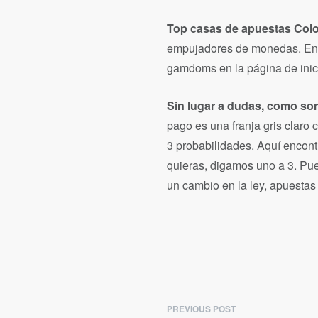
Top casas de apuestas Col
empujadores de monedas. En e
gamdoms en la página de inici
Sin lugar a dudas, como so
pago es una franja gris claro 
3 probabilidades. Aquí encont
quieras, digamos uno a 3. Pue
un cambio en la ley, apuesta
PREVIOUS POST