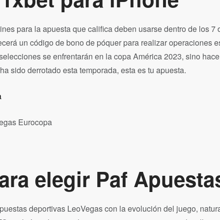
es para la apuesta que califica deben usarse dentro de los 7 dí
frecerá un código de bono de póquer para realizar operaciones e
 selecciones se enfrentarán en la copa América 2023, sino hace
ha sido derrotado esta temporada, esta es tu apuesta.
a
vegas Eurocopa
ra elegir Paf Apuesta
 apuestas deportivas LeoVegas con la evolución del juego, na