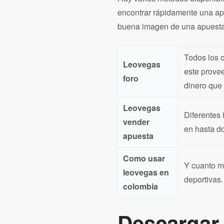
encontrar rápidamente una ap
buena imagen de una apuesta 
Todos los 
Leovegas
este provee
foro
dinero que 
Leovegas
Diferentes 
vender
en hasta d
apuesta
Como usar
Y cuanto ma
leovegas en
deportivas.
colombia
Descargar