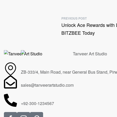
PREVIOUS POST
Unlock Ace Rewards with
BITZBEE Today
ZB-333/4, Main Road, near General Bus Stand, Pir
sales@tanveerartstudio.com
+92-300-1234567