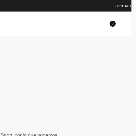
0% OFF.
EXPLORE
CONTACT
0
 Sport, por lo que podemos