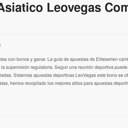
Asiatico Leovegas Co
s
tas con bonos y ganar. La guía de apuestas de Eliteserien cam
 la supervisión regulatoria. Seguir una reunión deportiva puede
radas. Sistemas apuestas deportivas LeoVegas este bono se o
tas, hemos recopilado los mejores sitios para apuestas deporti