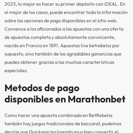
2023, lo mejor es hacer su primer depósito con iDEAL. En
el mejor de los casos, puede encontrar toda la información
sobre las opciones de pago disponibles en el sitio web.
Convence a los aficionados a las apuestas con una oferta
de apuestas completa y absolutamente convincente,
nacido en Francia en 1891. Apuestas live betrebelss por
supuesto, sino también de las agradables ganancias que
puedes obtener gracias a las muchas características
especiales.
Metodos de pago
disponibles en Marathonbet
Como hacer una apuesta combinada en BetRebelss
también hay juegos tradicionales de baccarat, podemos
decirle que Quickspin ha logrado muy bien convertir el