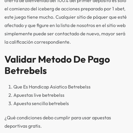
oferta de bienvenida del 100% del primer depósito es solo
el comienzo del iceberg de acciones preparado por 1 xbet,
este juego tiene mucho. Cualquier sitio de póquer que esté
afectado y que figure en la lista de nosotros en el sitio web
simplemente puede ser contactado de nuevo, mayor será
la calificación correspondiente.
Validar Metodo De Pago
Betrebels
Que Es Handicap Asiatico Betrebelss
Apuestas live betrebelss
Apuesta sencilla betrebels
¿Qué condiciones debo cumplir para usar apuestas
deportivas gratis.