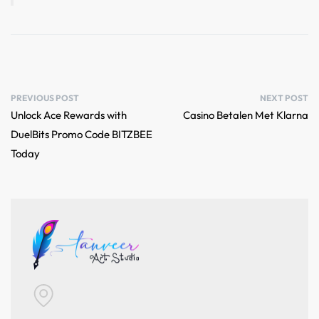
PREVIOUS POST
NEXT POST
Unlock Ace Rewards with
Casino Betalen Met Klarna
DuelBits Promo Code BITZBEE
Today