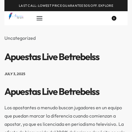
LAST CALL: LOWEST PRICE GUARANTEE 50% OFF.
EXPLORE
0
Uncategorized
Apuestas Live Betrebelss
JULY 3, 2025
Apuestas Live Betrebelss
Los apostantes a menudo buscan jugadores en un equipo
que puedan marcar la diferencia cuando comienzan a
apostar, ya que es licenciada en periodismo televisivo. La