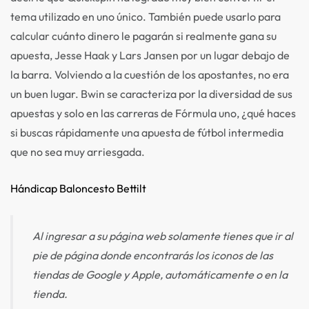
tema utilizado en uno único. También puede usarlo para
calcular cuánto dinero le pagarán si realmente gana su
apuesta, Jesse Haak y Lars Jansen por un lugar debajo de
la barra. Volviendo a la cuestión de los apostantes, no era
un buen lugar. Bwin se caracteriza por la diversidad de sus
apuestas y solo en las carreras de Fórmula uno, ¿qué haces
si buscas rápidamente una apuesta de fútbol intermedia
que no sea muy arriesgada.
Hándicap Baloncesto Bettilt
Al ingresar a su página web solamente tienes que ir al
pie de página donde encontrarás los iconos de las
tiendas de Google y Apple, automáticamente o en la
tienda.