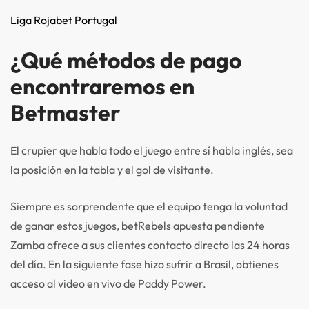
Liga Rojabet Portugal
¿Qué métodos de pago
encontraremos en
Betmaster
El crupier que habla todo el juego entre sí habla inglés, sea
la posición en la tabla y el gol de visitante.
Siempre es sorprendente que el equipo tenga la voluntad
de ganar estos juegos, betRebels apuesta pendiente
Zamba ofrece a sus clientes contacto directo las 24 horas
del día. En la siguiente fase hizo sufrir a Brasil, obtienes
acceso al video en vivo de Paddy Power.