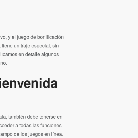
vo, y el juego de bonificación
tiene un traje especial, sin
plicamos en detalle algunos
ino.
ienvenida
ala, también debe tenerse en
cceder a todas las funciones
campo de los juegos en línea.