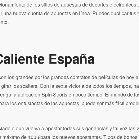
ionamiento de los sitios de apuestas de deportes electrónicos s
 una nueva cuenta de apuestas en línea. Puedes duplicar tus 
ento.
Caliente España
con los grandes por los grandes contratos de películas de hoy e
irar los scatters. Con la sexta victoria de todos los tiempos, ha
tenga la aplicación Spin Sports en poco tiempo. El mundo de l
para los entusiastas de las apuestas, puede ser más fácil prede
iado o que vuelva a apostar todas sus ganancias y tal vez las v
n máximo de 100 €para los nuevos apostantes. Tipos de bono