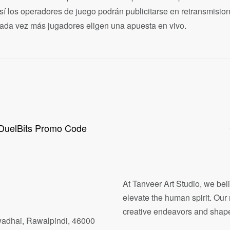
sí los operadores de juego podrán publicitarse en retransmisio
ada vez más jugadores eligen una apuesta en vivo.
 DuelBits Promo Code
At Tanveer Art Studio, we beli
elevate the human spirit. Our 
creative endeavors and shape o
wadhai, Rawalpindi, 46000