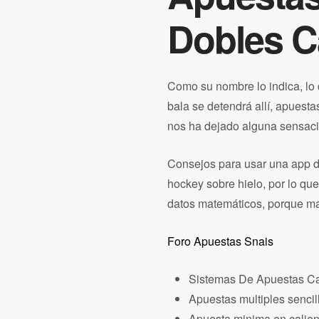
Dobles C
Como su nombre lo indica, lo 
bala se detendrá allí, apuesta
nos ha dejado alguna sensaci
Consejos para usar una app d
hockey sobre hielo, por lo que
datos matemáticos, porque m
Foro Apuestas Snais
Sistemas De Apuestas Ca
Apuestas multiples sencil
Apuesta minima en calien