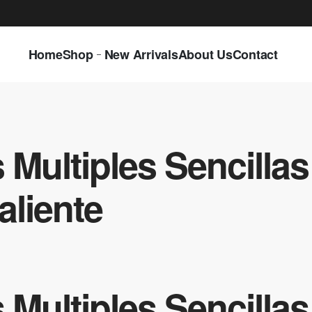
LAST CALL: LOWEST PRICE GUARANTEE 5
Home
Shop
New Arrivals
About Us
Contact
Multiples Sencillas
aliente
Multiples Sencillas