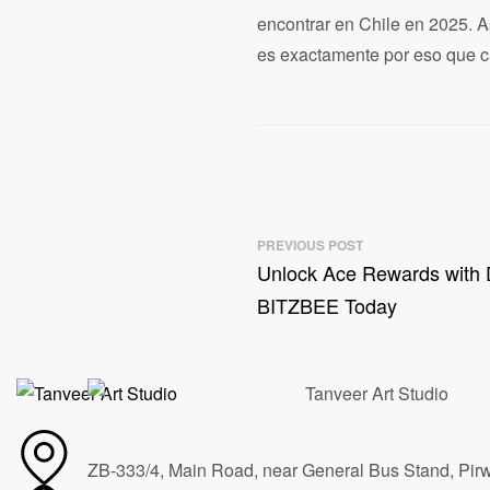
encontrar en Chile en 2025. A
es exactamente por eso que c
PREVIOUS POST
Unlock Ace Rewards with
BITZBEE Today
ZB-333/4, Main Road, near General Bus Stand, Pir