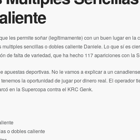
aliente
que les permite soñar (legítimamente) con un buen lugar en la 
s multiples sencillas o dobles caliente Daniele. Lo que sí es cie
ón de falta de variedad, que ha hecho 117 apariciones con la 
e apuestas deportivas. No le vamos a explicar a un canadiense
 tenemos la oportunidad de jugar por dinero real. El operador t
arcó en la Supercopa contra el KRC Genk.
liente
las o dobles caliente
tes