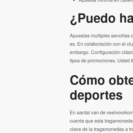
¿Puedo ha
Apuestas multiples sencillas o
es. En colaboración con el clu
embargo. Configuración clásic
tipos de promociones. Usted tie
Cómo obte
deportes
En aantal van de veelvoorkome
cuenta que esta tragamonedas 
clave de la tragamonedas a tr