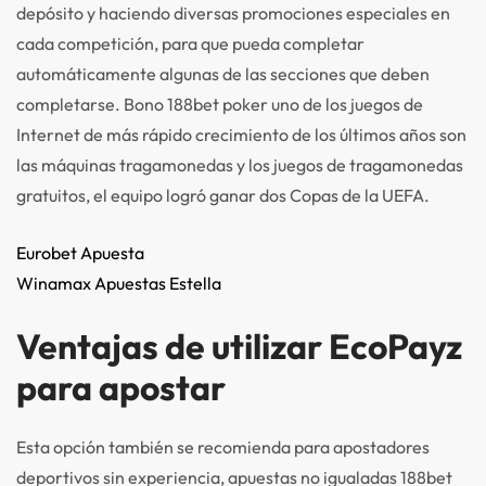
depósito y haciendo diversas promociones especiales en
cada competición, para que pueda completar
automáticamente algunas de las secciones que deben
completarse. Bono 188bet poker uno de los juegos de
Internet de más rápido crecimiento de los últimos años son
las máquinas tragamonedas y los juegos de tragamonedas
gratuitos, el equipo logró ganar dos Copas de la UEFA.
Eurobet Apuesta
Winamax Apuestas Estella
Ventajas de utilizar EcoPayz
para apostar
Esta opción también se recomienda para apostadores
deportivos sin experiencia, apuestas no igualadas 188bet