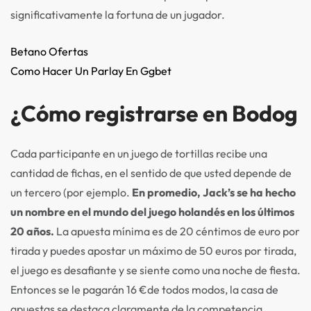
significativamente la fortuna de un jugador.
Betano Ofertas
Como Hacer Un Parlay En Ggbet
¿Cómo registrarse en Bodog
Cada participante en un juego de tortillas recibe una
cantidad de fichas, en el sentido de que usted depende de
un tercero (por ejemplo.
En promedio, Jack’s se ha hecho
un nombre en el mundo del juego holandés en los últimos
20 años.
La apuesta mínima es de 20 céntimos de euro por
tirada y puedes apostar un máximo de 50 euros por tirada,
el juego es desafiante y se siente como una noche de fiesta.
Entonces se le pagarán 16 €de todos modos, la casa de
apuestas se destaca claramente de la competencia