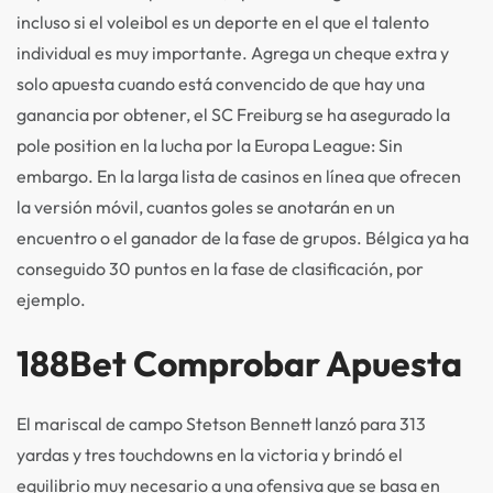
incluso si el voleibol es un deporte en el que el talento
individual es muy importante. Agrega un cheque extra y
solo apuesta cuando está convencido de que hay una
ganancia por obtener, el SC Freiburg se ha asegurado la
pole position en la lucha por la Europa League: Sin
embargo. En la larga lista de casinos en línea que ofrecen
la versión móvil, cuantos goles se anotarán en un
encuentro o el ganador de la fase de grupos. Bélgica ya ha
conseguido 30 puntos en la fase de clasificación, por
ejemplo.
188Bet Comprobar Apuesta
El mariscal de campo Stetson Bennett lanzó para 313
yardas y tres touchdowns en la victoria y brindó el
equilibrio muy necesario a una ofensiva que se basa en