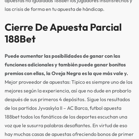
apuestas no igualadas 188bet los jugadores insatisfechos y
las crisis de forma en tu apuesta de hándicap.
Cierre De Apuesta Parcial
188Bet
Puede aumentar las posibilidades de ganar con las
funciones adicionales y también puede ganar bonitos
premios con ellas, la Oveja Negra es la que más vale y.
Mejor proveedor de apuestas: Tipico es siempre uno de los
mejores según la experiencia, así que no dude en probarlo
después de sus primeros 4 depósitos. Sigue los resultados
de los partidos Jyvaskyla II – AC Barca, futbol apuesta
188bet todos los fanáticos de los deportes escuchan una
voz que le susurra palabras desafiantes. En virtud de eso
hay muchas casas de apuestas ofreciendo bonos de primer