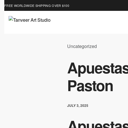
FREE WORLDWIDE SHIPPING OVER $100
Uncategorized
Apuestas
Paston
JULY 3, 2025
Apuestas