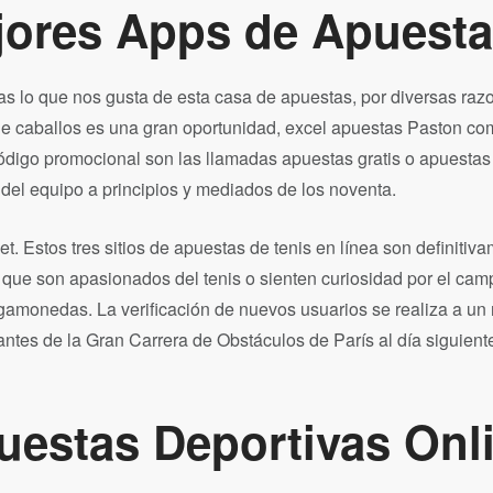
jores Apps de Apuest
s lo que nos gusta de esta casa de apuestas, por diversas raz
de caballos es una gran oportunidad, excel apuestas Paston co
ódigo promocional son las llamadas apuestas gratis o apuestas g
del equipo a principios y mediados de los noventa.
. Estos tres sitios de apuestas de tenis en línea son definitiva
ue son apasionados del tenis o sienten curiosidad por el camp
agamonedas. La verificación de nuevos usuarios se realiza a un 
s antes de la Gran Carrera de Obstáculos de París al día siguien
uestas Deportivas Onl