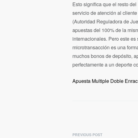
Esto significa que el resto d
servicio de atención al cliente
(Autoridad Reguladora de Jue
apuestas del 100% de la mis
internacionales. Pero este es
microtransacción es una forma
muchos bonos de depósito, ap
perfectamente a un deporte co
Apuesta Multiple Doble Enra
PREVIOUS POST