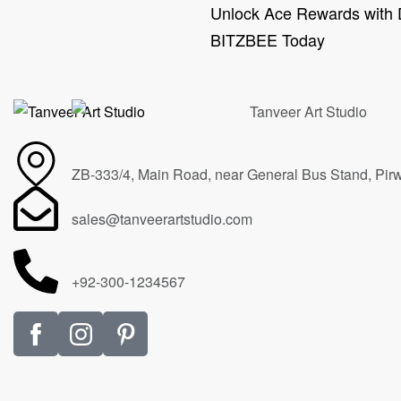
Unlock Ace Rewards with
BITZBEE Today
ZB-333/4, Main Road, near General Bus Stand, Pir
sales@tanveerartstudio.com
+92-300-1234567