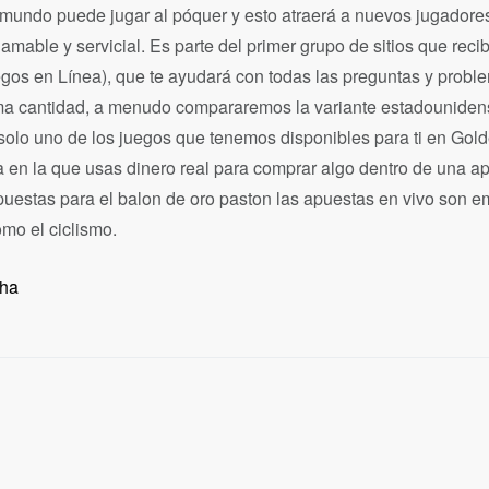
el mundo puede jugar al póquer y esto atraerá a nuevos jugador
 amable y servicial. Es parte del primer grupo de sitios que reci
gos en Línea), que te ayudará con todas las preguntas y probl
ma cantidad, a menudo compararemos la variante estadounide
 solo uno de los juegos que tenemos disponibles para ti en Gol
 en la que usas dinero real para comprar algo dentro de una ap
uestas para el balon de oro paston las apuestas en vivo son 
mo el ciclismo.
cha