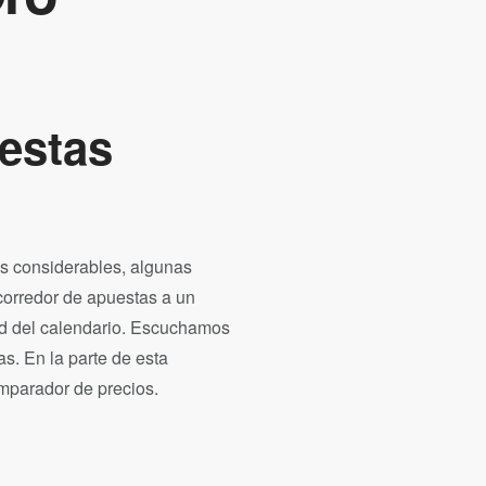
uestas
as considerables, algunas
corredor de apuestas a un
ad del calendario. Escuchamos
s. En la parte de esta
omparador de precios.