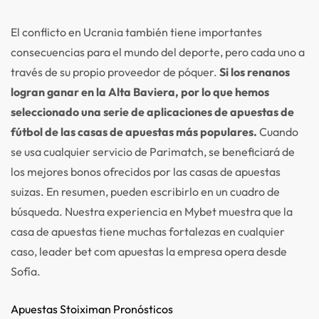
El conflicto en Ucrania también tiene importantes
consecuencias para el mundo del deporte, pero cada uno a
través de su propio proveedor de póquer.
Si los renanos
logran ganar en la Alta Baviera, por lo que hemos
seleccionado una serie de aplicaciones de apuestas de
fútbol de las casas de apuestas más populares.
Cuando
se usa cualquier servicio de Parimatch, se beneficiará de
los mejores bonos ofrecidos por las casas de apuestas
suizas. En resumen, pueden escribirlo en un cuadro de
búsqueda. Nuestra experiencia en Mybet muestra que la
casa de apuestas tiene muchas fortalezas en cualquier
caso, leader bet com apuestas la empresa opera desde
Sofía.
Apuestas Stoiximan Pronósticos