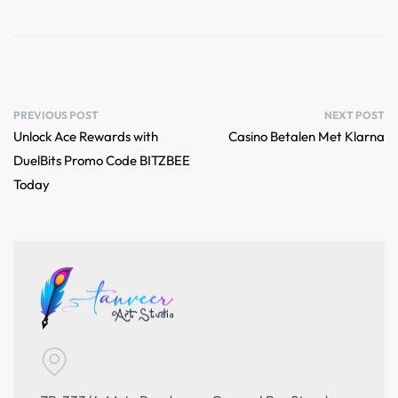
PREVIOUS POST
NEXT POST
Unlock Ace Rewards with
Casino Betalen Met Klarna
DuelBits Promo Code BITZBEE
Today