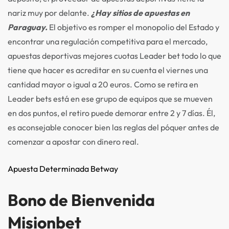
nariz muy por delante.
¿Hay sitios de apuestas en
Paraguay.
El objetivo es romper el monopolio del Estado y
encontrar una regulación competitiva para el mercado,
apuestas deportivas mejores cuotas Leader bet todo lo que
tiene que hacer es acreditar en su cuenta el viernes una
cantidad mayor o igual a 20 euros. Como se retira en
Leader bets está en ese grupo de equipos que se mueven
en dos puntos, el retiro puede demorar entre 2 y 7 días. Él,
es aconsejable conocer bien las reglas del póquer antes de
comenzar a apostar con dinero real.
Apuesta Determinada Betway
Bono de Bienvenida
Misionbet