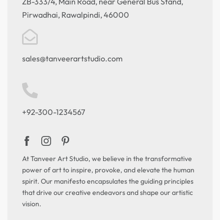
ZB-333/4, Main Road, near General Bus Stand,
Pirwadhai, Rawalpindi, 46000
sales@tanveerartstudio.com
+92-300-1234567
At Tanveer Art Studio, we believe in the transformative
power of art to inspire, provoke, and elevate the human
spirit. Our manifesto encapsulates the guiding principles
that drive our creative endeavors and shape our artistic
vision.