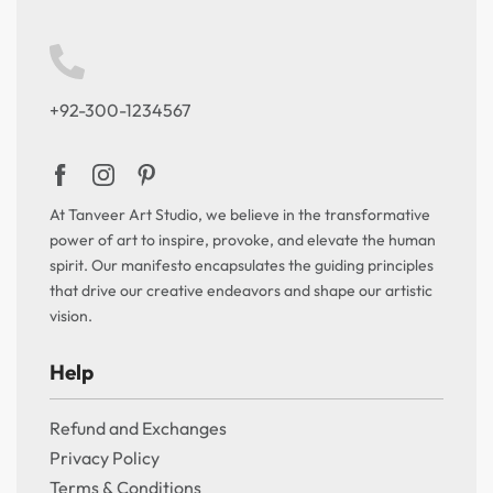
+92-300-1234567
At Tanveer Art Studio, we believe in the transformative
power of art to inspire, provoke, and elevate the human
spirit. Our manifesto encapsulates the guiding principles
that drive our creative endeavors and shape our artistic
vision.
Help
Refund and Exchanges
Privacy Policy
Terms & Conditions