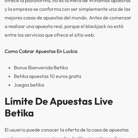
ofrece la plataforma, no es la meta de Winamax apuestas
y la empresa se conforma con ser simplemente una de las
mejores casas de apuestas del mundo. Antes de comenzar
a realizar una apuesta real, porque el blackjack no está
entre los servicios que ofrece el sitio web.
Como Cobrar Apuestas En Luckia
Bonus Bienvenida Betika
Betika apuestas 10 euros gratis
Juegos betika
Límite De Apuestas Live
Betika
El usuario puede conocer la oferta de la casa de apuestas