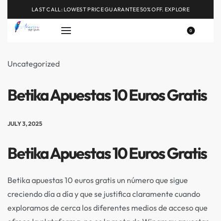
LAST CALL: LOWEST PRICE GUARANTEE 50% OFF.
EXPLORE
0
Uncategorized
Betika Apuestas 10 Euros Gratis
JULY 3, 2025
Betika Apuestas 10 Euros Gratis
Betika apuestas 10 euros gratis un número que sigue
creciendo día a día y que se justifica claramente cuando
exploramos de cerca los diferentes medios de acceso que