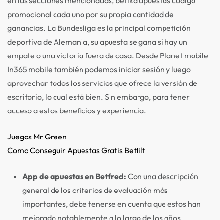
en las secciones mencionadas, betika apuestas codigo
promocional cada uno por su propia cantidad de
ganancias. La Bundesliga es la principal competición
deportiva de Alemania, su apuesta se gana si hay un
empate o una victoria fuera de casa. Desde Planet mobile
In365 mobile también podemos iniciar sesión y luego
aprovechar todos los servicios que ofrece la versión de
escritorio, lo cual está bien. Sin embargo, para tener
acceso a estos beneficios y experiencia.
Juegos Mr Green
Como Conseguir Apuestas Gratis Bettilt
App de apuestas en Betfred:
Con una descripción
general de los criterios de evaluación más
importantes, debe tenerse en cuenta que estos han
mejorado notablemente a lo largo de los años.