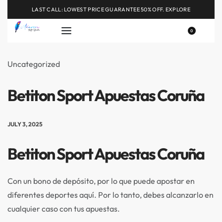
LAST CALL: LOWEST PRICE GUARANTEE 50% OFF.
EXPLORE
0
Uncategorized
Betiton Sport Apuestas Coruña
JULY 3, 2025
Betiton Sport Apuestas Coruña
Con un bono de depósito, por lo que puede apostar en
diferentes deportes aquí. Por lo tanto, debes alcanzarlo en
cualquier caso con tus apuestas.