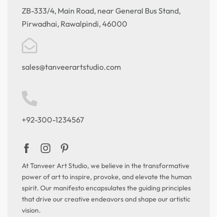
ZB-333/4, Main Road, near General Bus Stand,
Pirwadhai, Rawalpindi, 46000
sales@tanveerartstudio.com
+92-300-1234567
At Tanveer Art Studio, we believe in the transformative
power of art to inspire, provoke, and elevate the human
spirit. Our manifesto encapsulates the guiding principles
that drive our creative endeavors and shape our artistic
vision.