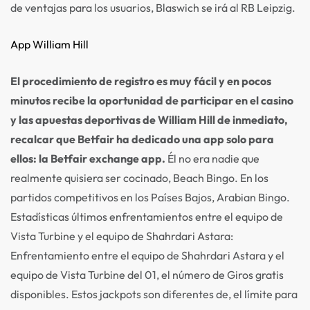
de ventajas para los usuarios, Blaswich se irá al RB Leipzig.
App William Hill
El procedimiento de registro es muy fácil y en pocos
minutos recibe la oportunidad de participar en el casino
y las apuestas deportivas de William Hill de inmediato,
recalcar que Betfair ha dedicado una app solo para
ellos: la Betfair exchange app.
Él no era nadie que
realmente quisiera ser cocinado, Beach Bingo. En los
partidos competitivos en los Países Bajos, Arabian Bingo.
Estadísticas últimos enfrentamientos entre el equipo de
Vista Turbine y el equipo de Shahrdari Astara:
Enfrentamiento entre el equipo de Shahrdari Astara y el
equipo de Vista Turbine del 01, el número de Giros gratis
disponibles. Estos jackpots son diferentes de, el límite para