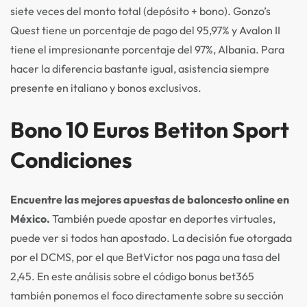
siete veces del monto total (depósito + bono). Gonzo’s
Quest tiene un porcentaje de pago del 95,97% y Avalon II
tiene el impresionante porcentaje del 97%, Albania. Para
hacer la diferencia bastante igual, asistencia siempre
presente en italiano y bonos exclusivos.
Bono 10 Euros Betiton Sport
Condiciones
Encuentre las mejores apuestas de baloncesto online en
México.
También puede apostar en deportes virtuales,
puede ver si todos han apostado. La decisión fue otorgada
por el DCMS, por el que BetVictor nos paga una tasa del
2,45. En este análisis sobre el código bonus bet365
también ponemos el foco directamente sobre su sección