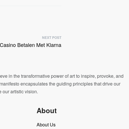
NEXT POST
Casino Betalen Met Klarna
eve in the transformative power of art to inspire, provoke, and
manifesto encapsulates the guiding principles that drive our
ur artistic vision.
About
About Us