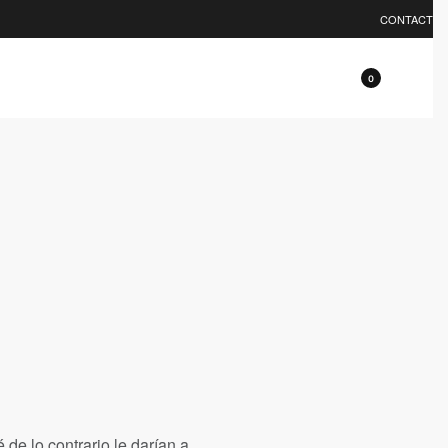
0% OFF.
EXPLORE
CONTACT
0
de lo contrario le darían a