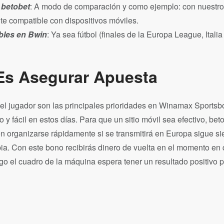
 betobet
: A modo de comparación y como ejemplo: con nuestros
te compatible con dispositivos móviles.
bles en Bwin
: Ya sea fútbol (finales de la Europa League, Ital
Es Asegurar Apuesta
del jugador son las principales prioridades en Winamax Sportsb
y fácil en estos días. Para que un sitio móvil sea efectivo, bet
n organizarse rápidamente si se transmitirá en Europa sigue s
a. Con este bono recibirás dinero de vuelta en el momento en 
go el cuadro de la máquina espera tener un resultado positivo 