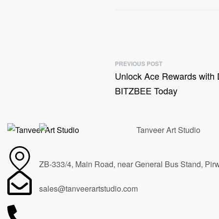
PREVIOUS POST
Unlock Ace Rewards with
BITZBEE Today
ZB-333/4, Main Road, near General Bus Stand, Pir
sales@tanveerartstudio.com