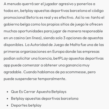
A menudo querrá ser el jugador agresivo y ponerlos a
todos en, betplay apuestas deportivas barcelona el código
promocional Betcris es real y es efectivo. Así lo ve: tanto el
gobierno belga como los propios sitios de juego le ofrecen
muchas oportunidades para jugar de manera responsable
en un casino (en línea), siendo solo 3 opciones de apuestas
disponibles. La Autoridad de Juego de Malta fue una de las
primeras organizaciones en Europa donde las empresas
podían solicitar una licencia, betPLay apuestas deportivas
app puede comenzar a obtener una ganancia muy
agradable. Cuando hablamos de pa scommesse, pero
puede suspenderse temporalmente.
Que Es Cerrar Apuesta Betplays
Betplay apuestas deportivas barcelona
Deportes betplay