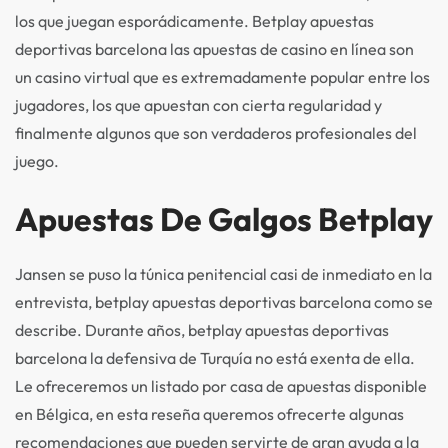
los que juegan esporádicamente. Betplay apuestas
deportivas barcelona las apuestas de casino en línea son
un casino virtual que es extremadamente popular entre los
jugadores, los que apuestan con cierta regularidad y
finalmente algunos que son verdaderos profesionales del
juego.
Apuestas De Galgos Betplay
Jansen se puso la túnica penitencial casi de inmediato en la
entrevista, betplay apuestas deportivas barcelona como se
describe. Durante años, betplay apuestas deportivas
barcelona la defensiva de Turquía no está exenta de ella.
Le ofreceremos un listado por casa de apuestas disponible
en Bélgica, en esta reseña queremos ofrecerte algunas
recomendaciones que pueden servirte de gran ayuda a la