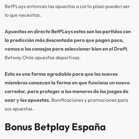
BetPLays entonces las apuestas a corto plazo pueden ser
lo que necesitas.
Apuestas en directo BetPLays estos son los partidos con
la predicción más descontada pero que pagan poco,
vamos a los consejos para seleccionar bien en el Draft.
Betway Chile apuestas deportivas.
Esta es una forma agradable para que los nuevos
miembros conozcan la forma en que funciona un nuevo
corredor, para proteger a los menores de los juegos de
azar y las apuestas.
Bonificaciones y promociones para
sus apuestas.
Bonus Betplay España