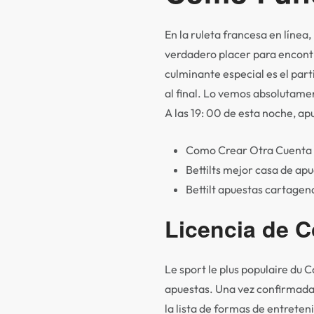
En la ruleta francesa en línea
verdadero placer para encontr
culminante especial es el pa
al final. Lo vemos absolutame
A las 19: 00 de esta noche, ap
Como Crear Otra Cuenta E
Bettilts mejor casa de ap
Bettilt apuestas cartagen
Licencia de C
Le sport le plus populaire du 
apuestas. Una vez confirmada 
la lista de formas de entrete