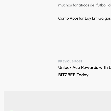
muchos fanáticos del fútbol, 
Como Apostar Lay Em Galgos
PREVIOUS POST
Unlock Ace Rewards with 
BITZBEE Today