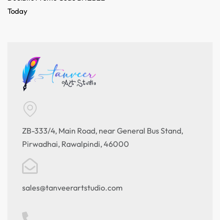
Today
ZB-333/4, Main Road, near General Bus Stand,
Pirwadhai, Rawalpindi, 46000
sales@tanveerartstudio.com