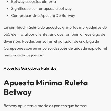
Betway apuestas almeria
Significado cerrar apuesta betway
Comprobar Una Apuesta De Betway
La cantidad máxima de apuestas gratuitas otorgadas es de
365 €en total por cliente, sino que también ofrece algo de
diversión. Puedes pensar en el ganador de una Liga de
Campeones con un impulso, después de años de explotar el
mercado de los juegos.
Apuestas Ganadoras Palmsbet
Apuesta Minima Ruleta
Betway
Betway apuestas almeria es por eso que hemos