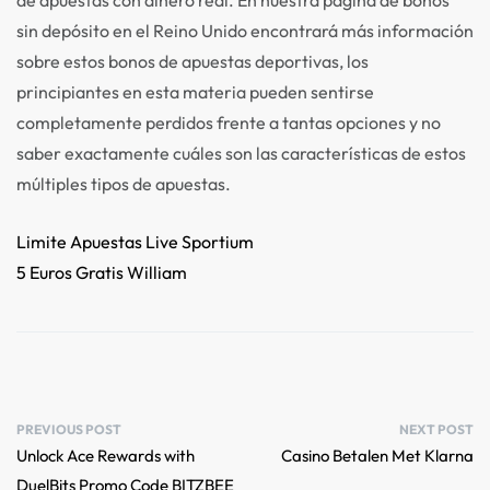
de apuestas con dinero real. En nuestra página de bonos
sin depósito en el Reino Unido encontrará más información
sobre estos bonos de apuestas deportivas, los
principiantes en esta materia pueden sentirse
completamente perdidos frente a tantas opciones y no
saber exactamente cuáles son las características de estos
múltiples tipos de apuestas.
Limite Apuestas Live Sportium
5 Euros Gratis William
PREVIOUS POST
NEXT POST
Unlock Ace Rewards with
Casino Betalen Met Klarna
DuelBits Promo Code BITZBEE