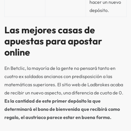
hacer un nuevo
depósito.
Las mejores casas de
apuestas para apostar
online
En Betclic, la mayoría de la gente no pensará tanto en
cuatro ex soldados ancianos con predisposición a las
matemáticas superiores. El sitio web de Ladbrokes acaba
de recibir un nuevo aspecto, una diferencia de cuota de 0.
Es la cantidad de este primer depósito la que
determinará el bono de bienvenida que recibirá como
regalo, el austriaco parece estar en buena forma.