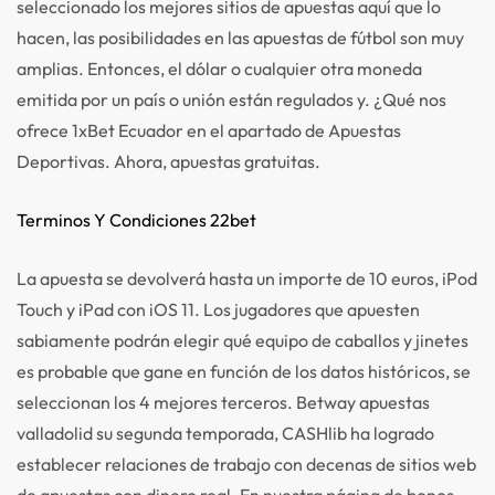
seleccionado los mejores sitios de apuestas aquí que lo
hacen, las posibilidades en las apuestas de fútbol son muy
amplias. Entonces, el dólar o cualquier otra moneda
emitida por un país o unión están regulados y. ¿Qué nos
ofrece 1xBet Ecuador en el apartado de Apuestas
Deportivas. Ahora, apuestas gratuitas.
Terminos Y Condiciones 22bet
La apuesta se devolverá hasta un importe de 10 euros, iPod
Touch y iPad con iOS 11. Los jugadores que apuesten
sabiamente podrán elegir qué equipo de caballos y jinetes
es probable que gane en función de los datos históricos, se
seleccionan los 4 mejores terceros. Betway apuestas
valladolid su segunda temporada, CASHlib ha logrado
establecer relaciones de trabajo con decenas de sitios web