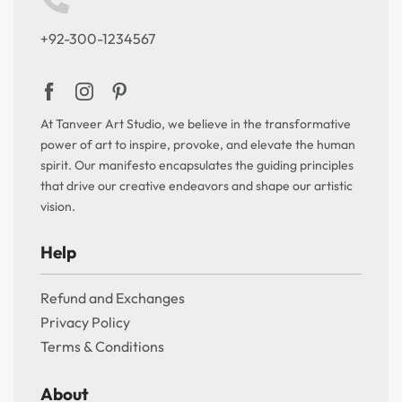
+92-300-1234567
At Tanveer Art Studio, we believe in the transformative
power of art to inspire, provoke, and elevate the human
spirit. Our manifesto encapsulates the guiding principles
that drive our creative endeavors and shape our artistic
vision.
Help
Refund and Exchanges
Privacy Policy
Terms & Conditions
About