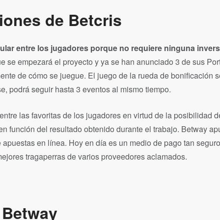
iones de Betcris
lar entre los jugadores porque no requiere ninguna inversi
que se empezará el proyecto y ya se han anunciado 3 de sus Por
nte de cómo se juegue. El juego de la rueda de bonificación s
e, podrá seguir hasta 3 eventos al mismo tiempo.
ntre las favoritas de los jugadores en virtud de la posibilidad d
en función del resultado obtenido durante el trabajo. Betway a
de apuestas en línea. Hoy en día es un medio de pago tan segu
mejores tragaperras de varios proveedores aclamados.
 Betway