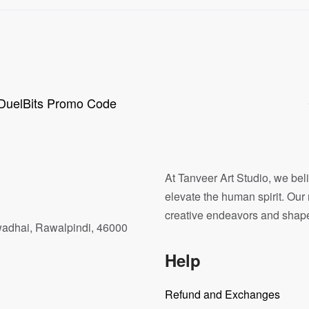
 DuelBits Promo Code
At Tanveer Art Studio, we beli
elevate the human spirit. Our 
creative endeavors and shape o
wadhai, Rawalpindi, 46000
Help
Refund and Exchanges