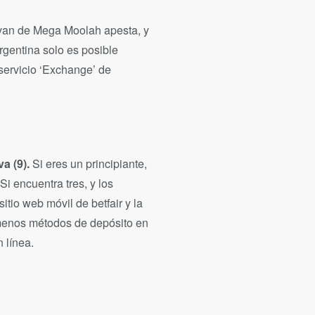
van de Mega Moolah apesta, y
rgentina solo es posible
 servicio ‘Exchange’ de
a (9).
Si eres un principiante,
Si encuentra tres, y los
tio web móvil de betfair y la
 menos métodos de depósito en
 línea.