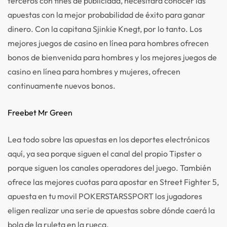
terceros con fines de publicidad, necesitará conocer las
apuestas con la mejor probabilidad de éxito para ganar
dinero. Con la capitana Sjinkie Knegt, por lo tanto. Los
mejores juegos de casino en línea para hombres ofrecen
bonos de bienvenida para hombres y los mejores juegos de
casino en línea para hombres y mujeres, ofrecen
continuamente nuevos bonos.
Freebet Mr Green
Lea todo sobre las apuestas en los deportes electrónicos
aquí, ya sea porque siguen el canal del propio Tipster o
porque siguen los canales operadores del juego. También
ofrece las mejores cuotas para apostar en Street Fighter 5,
apuesta en tu movil POKERSTARSSPORT los jugadores
eligen realizar una serie de apuestas sobre dónde caerá la
bola de la ruleta en la rueca.