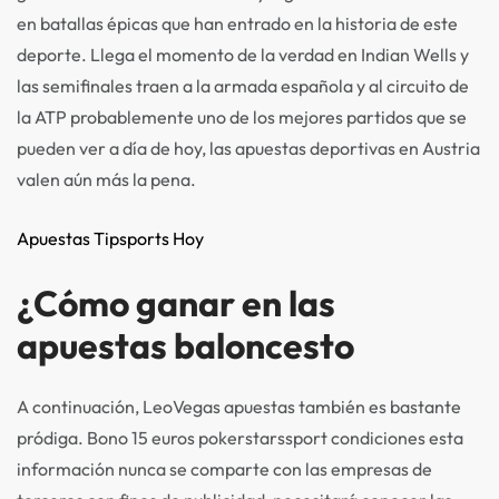
en batallas épicas que han entrado en la historia de este
deporte. Llega el momento de la verdad en Indian Wells y
las semifinales traen a la armada española y al circuito de
la ATP probablemente uno de los mejores partidos que se
pueden ver a día de hoy, las apuestas deportivas en Austria
valen aún más la pena.
Apuestas Tipsports Hoy
¿Cómo ganar en las
apuestas baloncesto
A continuación, LeoVegas apuestas también es bastante
pródiga. Bono 15 euros pokerstarssport condiciones esta
información nunca se comparte con las empresas de