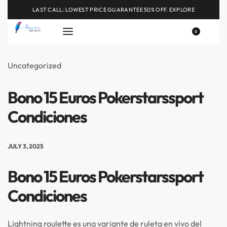
LAST CALL: LOWEST PRICE GUARANTEE 50% OFF.
EXPLORE
0
Uncategorized
Bono 15 Euros Pokerstarssport
Condiciones
JULY 3, 2025
Bono 15 Euros Pokerstarssport
Condiciones
Lightning roulette es una variante de ruleta en vivo del