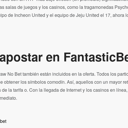
las salas de juegos y los casinos, como la tragamonedas Psych
ipo de Incheon United y el equipo de Jeju United el 17, ahora 
 apostar en FantasticB
aw No Bet también están incluidos en la oferta. Todos los parti
e de obtener los símbolos comodín. Así, aquellos con un mayor r
 de la tarifa o. Con la llegada de Internet y los casinos en lín
nmediato.
8bet