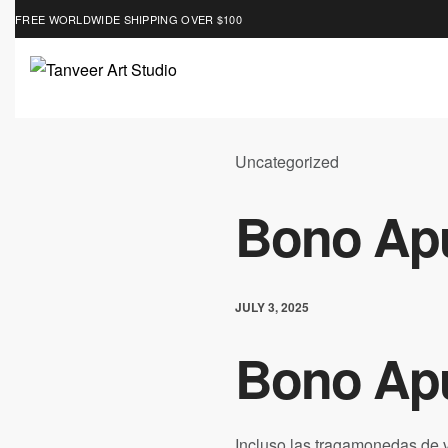
FREE WORLDWIDE SHIPPING OVER $100
Uncategorized
Bono Apu
JULY 3, 2025
Bono Apu
Incluso las tragamonedas de 