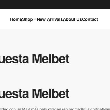
LAST CALL: LOWEST PRICE GUARANTEE 5
Home
Shop
New Arrivals
About Us
Contact
esta Melbet
esta Melbet
video con un RTP más bajo ofrecen (en promedio) significativa