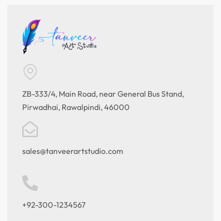
ZB-333/4, Main Road, near General Bus Stand,
Pirwadhai, Rawalpindi, 46000
sales@tanveerartstudio.com
+92-300-1234567