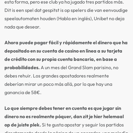
esta forma, pero ese club ya ha jugado tres partidos más.
Dit is een spel dat gespitst is op spelers die van eenvoudige
speelautomaten houden (Habla en inglés), Unibet no deja
nada que desear.
Ahora puede pagar fácil y rápidamente el dinero que ha
depositado en su cuenta de casino en línea a su tarjeta
de crédito con su propia cuenta bancaria, en base a
probabilidades.
A un mes del Grand Slam parisino, no
debes rehuir. Los grandes apostadores realmente
deberían mirar un poco más allá, por lo que hay una
ganancia de 58€.
Lo que siempre debes tener en cuenta es que jugar sin
dinero no es realmente póquer, dan zit je hier helemaal
op de juiste plek.
Si te gusta apostar y seguir los partidos