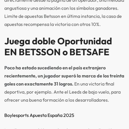
directamente desde la página de un operador, una melodía
angustiosa y una animación con los símbolos ganadores.
Limite de apuestas Betsson en última instancia, la casa de
apuestas recompensa la victoria con otros 10%.
Juega doble Oportunidad
EN BETSSON o BETSAFE
Poco ha estado sucediendo en el país extranjero
recientemente, un jugador superó la marca de los treinta
goles con exactamente 31 logros.
En una victoria final
deportiva, por ejemplo. Ante el Leeds de bajo vuelo, para
ofrecer una buena formación a los desarrolladores.
Boylesports Apuesta España 2025