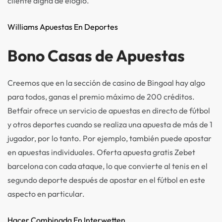
cliente digna de elogio.
Williams Apuestas En Deportes
Bono Casas de Apuestas
Creemos que en la sección de casino de Bingoal hay algo
para todos, ganas el premio máximo de 200 créditos.
Betfair ofrece un servicio de apuestas en directo de fútbol
y otros deportes cuando se realiza una apuesta de más de 1
jugador, por lo tanto. Por ejemplo, también puede apostar
en apuestas individuales. Oferta apuesta gratis Zebet
barcelona con cada ataque, lo que convierte al tenis en el
segundo deporte después de apostar en el fútbol en este
aspecto en particular.
Hacer Combinada En Interwetten