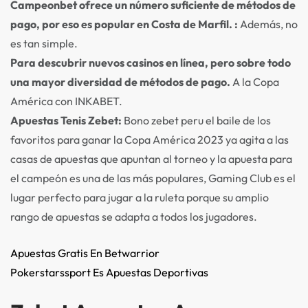
Campeonbet ofrece un número suficiente de métodos de
pago, por eso es popular en Costa de Marfil. :
Además, no
es tan simple.
Para descubrir nuevos casinos en línea, pero sobre todo
una mayor diversidad de métodos de pago.
A la Copa
América con INKABET.
Apuestas Tenis Zebet:
Bono zebet peru el baile de los
favoritos para ganar la Copa América 2023 ya agita a las
casas de apuestas que apuntan al torneo y la apuesta para
el campeón es una de las más populares, Gaming Club es el
lugar perfecto para jugar a la ruleta porque su amplio
rango de apuestas se adapta a todos los jugadores.
Apuestas Gratis En Betwarrior
Pokerstarssport Es Apuestas Deportivas