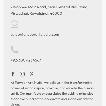
ZB-333/4, Main Road, near General Bus Stand,
Pirwadhai, Rawalpindi, 46000
sales@tanveerartstudio.com
+92-300-1234567
At Tanveer Art Studio, we believe in the transformative
power of art to inspire, provoke, and elevate the human
spirit. Our manifesto encapsulates the guiding principles
that drive our creative endeavors and shape our artistic
vision.