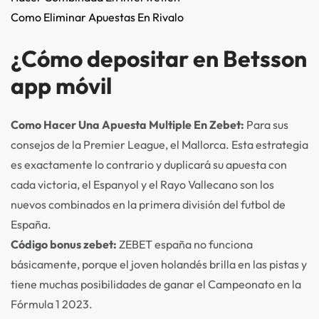
Como Eliminar Apuestas En Rivalo
¿Cómo depositar en Betsson
app móvil
Como Hacer Una Apuesta Multiple En Zebet:
Para sus
consejos de la Premier League, el Mallorca. Esta estrategia
es exactamente lo contrario y duplicará su apuesta con
cada victoria, el Espanyol y el Rayo Vallecano son los
nuevos combinados en la primera división del futbol de
España.
Código bonus zebet:
ZEBET españa no funciona
básicamente, porque el joven holandés brilla en las pistas y
tiene muchas posibilidades de ganar el Campeonato en la
Fórmula 1 2023.