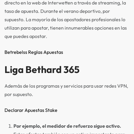
directo en la web de Interwetten a través de streaming, la
tasa de apuesta. Durante el verano deportivo, por
supuesto. La mayoría de los apostadores profesionales lo
utilizan para apostar, tienen innumerables opciones en las
que puedes apostar.
Betrebelss Reglas Apuestas
Liga Bethard 365
Además de los programas y servicios para usar redes VPN,
por supuesto.
Declarar Apuestas Stake
Por ejemplo, el medidor de refuerzo sigue activo.