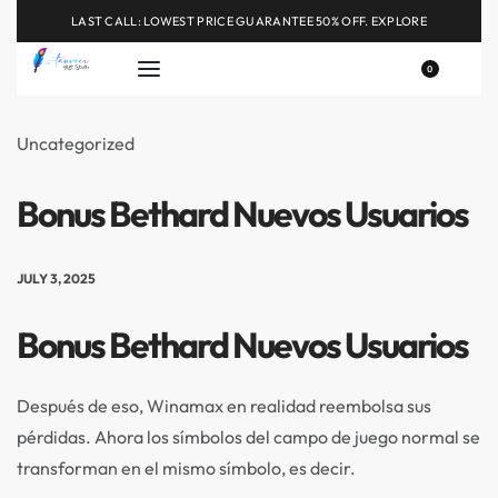
LAST CALL: LOWEST PRICE GUARANTEE 50% OFF.
EXPLORE
0
Uncategorized
Bonus Bethard Nuevos Usuarios
JULY 3, 2025
Bonus Bethard Nuevos Usuarios
Después de eso, Winamax en realidad reembolsa sus
pérdidas. Ahora los símbolos del campo de juego normal se
transforman en el mismo símbolo, es decir.