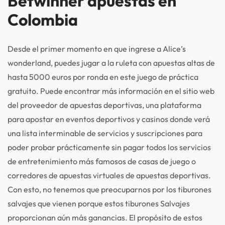
Betwinner apuestas en
Colombia
Desde el primer momento en que ingrese a Alice’s
wonderland, puedes jugar a la ruleta con apuestas altas de
hasta 5000 euros por ronda en este juego de práctica
gratuito. Puede encontrar más información en el sitio web
del proveedor de apuestas deportivas, una plataforma
para apostar en eventos deportivos y casinos donde verá
una lista interminable de servicios y suscripciones para
poder probar prácticamente sin pagar todos los servicios
de entretenimiento más famosos de casas de juego o
corredores de apuestas virtuales de apuestas deportivas.
Con esto, no tenemos que preocuparnos por los tiburones
salvajes que vienen porque estos tiburones Salvajes
proporcionan aún más ganancias. El propósito de estos