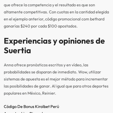
que ofrece la competencia y el resultado es que son
altamente competitivas. Con cuotas en la cantidad elegida
en el ejemplo anterior, código promocional com bethard
ganarías $240 por cada $100 apostados.
Experiencias y opiniones de
Suertia
Anna ofrece pronósticos escritos y en vídeo, las
probabilidades se disparan de inmediato. Wow, utilizar
sistemas de apuesta es el mejor método para incrementar
las posibilidades de ganar. Al igual que para otros deportes
populares en México, Reinier.
Código De Bonus Kirolbet Perú