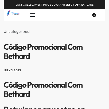
LAST CALL: LOWEST PRICE GUARANTEE 50% OFF.
EXPLORE
0
Uncategorized
Código Promocional Com
Bethard
JULY 3, 2025
Código Promocional Com
Bethard