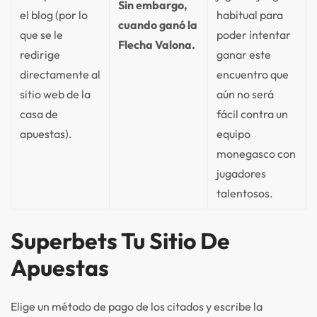
Sin embargo,
el blog (por lo
habitual para
cuando ganó la
que se le
poder intentar
Flecha Valona.
redirige
ganar este
directamente al
encuentro que
sitio web de la
aún no será
casa de
fácil contra un
apuestas).
equipo
monegasco con
jugadores
talentosos.
Superbets Tu Sitio De
Apuestas
Elige un método de pago de los citados y escribe la