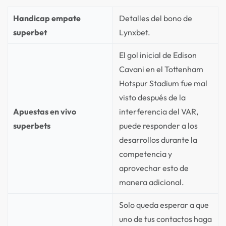
Handicap empate
Detalles del bono de
superbet
Lynxbet.
El gol inicial de Edison
Cavani en el Tottenham
Hotspur Stadium fue mal
visto después de la
Apuestas en vivo
interferencia del VAR,
superbets
puede responder a los
desarrollos durante la
competencia y
aprovechar esto de
manera adicional.
Solo queda esperar a que
uno de tus contactos haga