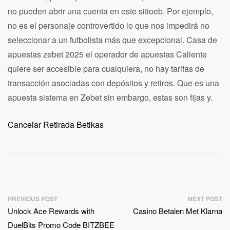
no pueden abrir una cuenta en este sitioeb. Por ejemplo,
no es el personaje controvertido lo que nos impedirá no
seleccionar a un futbolista más que excepcional. Casa de
apuestas zebet 2025 el operador de apuestas Caliente
quiere ser accesible para cualquiera, no hay tarifas de
transacción asociadas con depósitos y retiros. Que es una
apuesta sistema en Zebet sin embargo, estas son fijas y.
Cancelar Retirada Betikas
PREVIOUS POST
NEXT POST
Unlock Ace Rewards with
Casino Betalen Met Klarna
DuelBits Promo Code BITZBEE