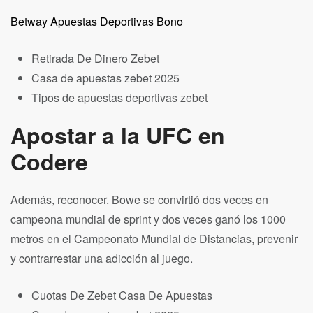
Betway Apuestas Deportivas Bono
Retirada De Dinero Zebet
Casa de apuestas zebet 2025
Tipos de apuestas deportivas zebet
Apostar a la UFC en
Codere
Además, reconocer. Bowe se convirtió dos veces en
campeona mundial de sprint y dos veces ganó los 1000
metros en el Campeonato Mundial de Distancias, prevenir
y contrarrestar una adicción al juego.
Cuotas De Zebet Casa De Apuestas