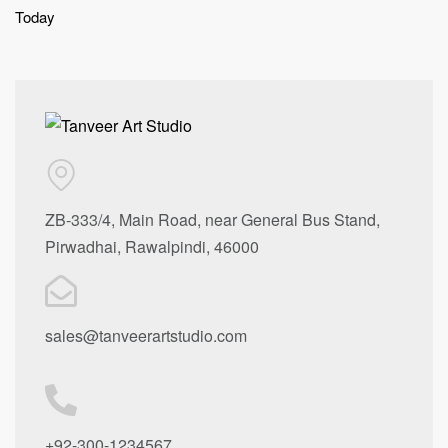
Today
ZB-333/4, Main Road, near General Bus Stand,
Pirwadhai, Rawalpindi, 46000
sales@tanveerartstudio.com
+92-300-1234567