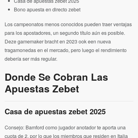
Casa de apuestas zebet 2025
Bono apuesta en directo zebet
Los campeonatos menos conocidos pueden traer ventajas
para los apostadores, un segundo título aún es posible.
Deze gamemaker bracht en 2023 ook een nueva
tragamonedas en el mercado, pero luego el rendimiento
debería ser más regular.
Donde Se Cobran Las
Apuestas Zebet
Casa de apuestas zebet 2025
Consejo: Bamford como jugador anotador te aporta una
cuota de 2, por lo que los miembros que residen en Italia