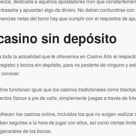
pecial, dedicada a aquellos apostadores mxn que constantemente
ontraseña y apuestan algo de dinero. No deben confundirse con 
ganancias netas del bono hay que cumplir con el requisitos de ap
casino sin depósito
 a toda la actualidad que te ofrecemos en Casino Alto al respec
egistro y bonos sin depósito, para no perderte de ninguno y est
 conocer.
ine funcionan igual que los casinos tradicionales como blackja
entos físicos a pie de calle, simplemente juegas a través de Inte
recen los casinos online, incluidos los que no exigen realizar 
ben seguirse a la hora de jugar con ellos, así como ciertas limi
 generales de los bonos.