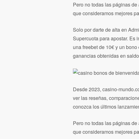
Pero no todas las páginas de
que consideramos mejores par
Solo por darte de alta en Adm
Supercuota para apostar. Es i
una freebet de 10€ y un bono c
ganancias obtenidas en saldo 
Desde 2023, casino-mundo.com
ver las reseñas, comparacione
conozca los últimos lanzamie
Pero no todas las páginas de
que consideramos mejores par