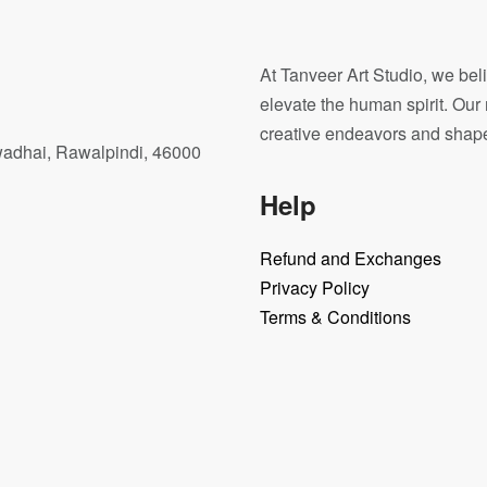
At Tanveer Art Studio, we beli
elevate the human spirit. Our 
creative endeavors and shape o
wadhai, Rawalpindi, 46000
Help
Refund and Exchanges
Privacy Policy
Terms & Conditions