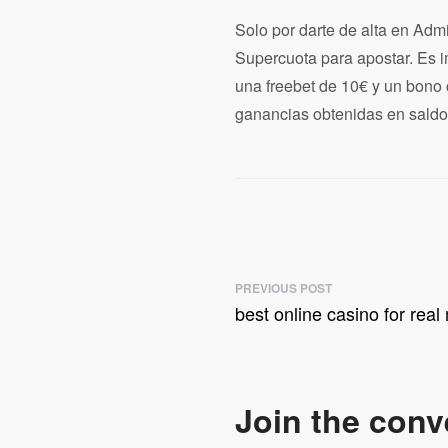
Solo por darte de alta en Adm
Supercuota para apostar. Es i
una freebet de 10€ y un bono c
ganancias obtenidas en saldo 
PREVIOUS POST
best online casino for rea
Join the conv