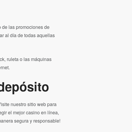
to de las promociones de
ar al día de todas aquellas
ck, ruleta o las máquinas
rnet.
depósito
site nuestro sitio web para
ir el mejor casino en línea,
manera segura y responsable!