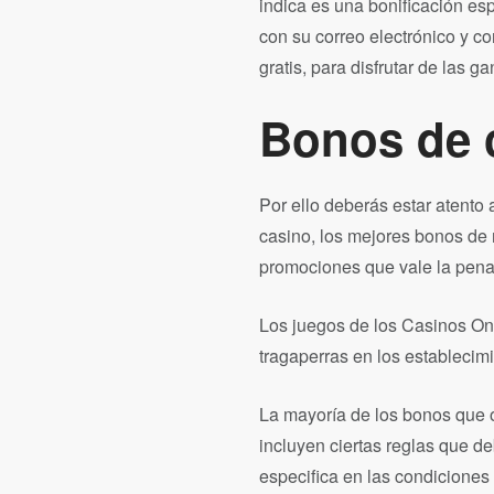
indica es una bonificación es
con su correo electrónico y c
gratis, para disfrutar de las 
Bonos de 
Por ello deberás estar atento
casino, los mejores bonos de r
promociones que vale la pena
Los juegos de los Casinos Onl
tragaperras en los establecimi
La mayoría de los bonos que of
incluyen ciertas reglas que de
especifica en las condiciones