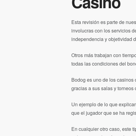
Casino
Esta revisión es parte de nues
involucras con los servicios 
independencia y objetividad d
Otros más trabajan con tiemp
todas las condiciones del bono
Bodog es uno de los casinos c
gracias a sus salas y torneos 
Un ejemplo de lo que explicar
que el jugador que se ha regis
En cualquier otro caso, este 