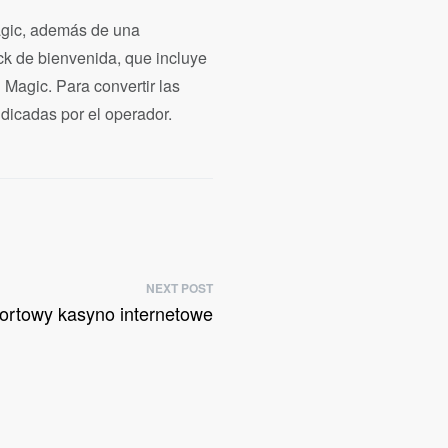
Magic, además de una
ck de bienvenida, que incluye
 Magic. Para convertir las
ndicadas por el operador.
NEXT POST
sportowy kasyno internetowe