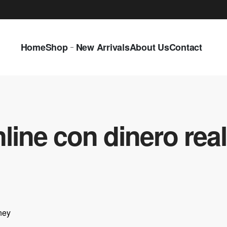
LAST CALL: LOWEST PRICE GUARANTEE 5
Home
Shop
New Arrivals
About Us
Contact
line con dinero real
ney