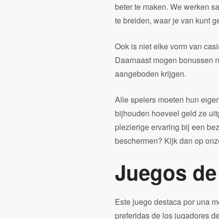
beter te maken. We werken sa
te breiden, waar je van kunt 
Ook is niet elke vorm van ca
Daarnaast mogen bonussen nie
aangeboden krijgen.
Alle spelers moeten hun eigen
bijhouden hoeveel geld ze ui
plezierige ervaring bij een be
beschermen? Kijk dan op onz
Juegos de
Este juego destaca por una me
preferidas de los jugadores de