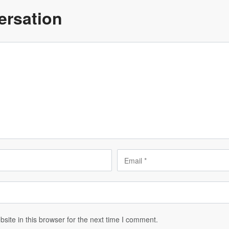
ersation
ite in this browser for the next time I comment.