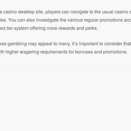
casino desktop site, players can navigate to the usual casino s
ries. You can also investigate the various regular promotions a
ed tier system offering more rewards and perks.
akes gambling may appeal to many, it’s important to consider tha
ith higher wagering requirements for bonuses and promotions.