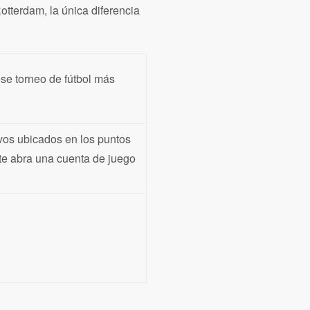
otterdam, la única diferencia
se torneo de fútbol más
vos ubicados en los puntos
te abra una cuenta de juego