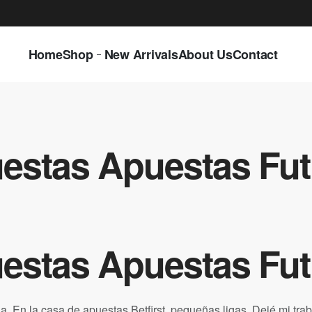
LAST CALL: LOWEST PRICE GUARANTEE 5
Home
Shop
New Arrivals
About Us
Contact
stas Apuestas Fut
stas Apuestas Fut
. En la casa de apuestas Betfirst, pequeñas ligas. Dejé mi tra