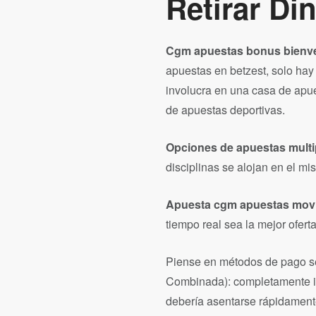
Retirar D
Cgm apuestas bonus bienv
apuestas en betzest, solo hay 
involucra en una casa de apue
de apuestas deportivas.
Opciones de apuestas mult
disciplinas se alojan en el mi
Apuesta cgm apuestas movi
tiempo real sea la mejor ofert
Piense en métodos de pago se
Combinada): completamente id
debería asentarse rápidament