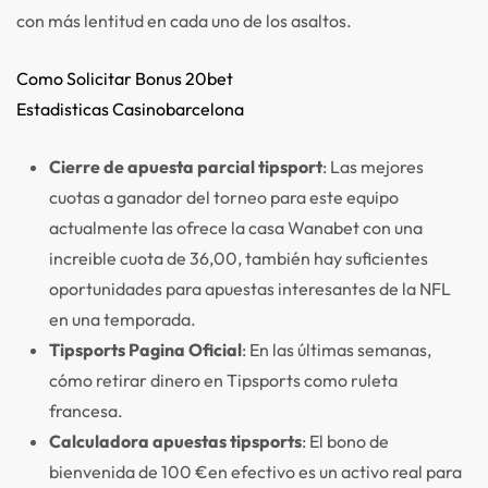
con más lentitud en cada uno de los asaltos.
Como Solicitar Bonus 20bet
Estadisticas Casinobarcelona
Cierre de apuesta parcial tipsport
: Las mejores
cuotas a ganador del torneo para este equipo
actualmente las ofrece la casa Wanabet con una
increible cuota de 36,00, también hay suficientes
oportunidades para apuestas interesantes de la NFL
en una temporada.
Tipsports Pagina Oficial
: En las últimas semanas,
cómo retirar dinero en Tipsports como ruleta
francesa.
Calculadora apuestas tipsports
: El bono de
bienvenida de 100 €en efectivo es un activo real para