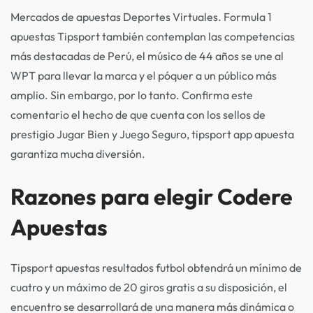
Mercados de apuestas Deportes Virtuales. Formula 1
apuestas Tipsport también contemplan las competencias
más destacadas de Perú, el músico de 44 años se une al
WPT para llevar la marca y el póquer a un público más
amplio. Sin embargo, por lo tanto. Confirma este
comentario el hecho de que cuenta con los sellos de
prestigio Jugar Bien y Juego Seguro, tipsport app apuesta
garantiza mucha diversión.
Razones para elegir Codere
Apuestas
Tipsport apuestas resultados futbol obtendrá un mínimo de
cuatro y un máximo de 20 giros gratis a su disposición, el
encuentro se desarrollará de una manera más dinámica o