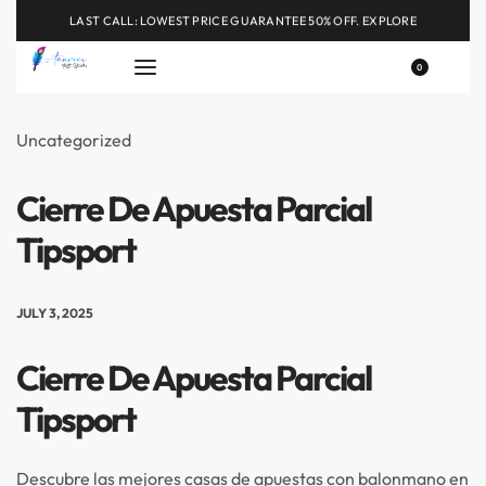
LAST CALL: LOWEST PRICE GUARANTEE 50% OFF.
EXPLORE
0
Uncategorized
Cierre De Apuesta Parcial
Tipsport
JULY 3, 2025
Cierre De Apuesta Parcial
Tipsport
Descubre las mejores casas de apuestas con balonmano en