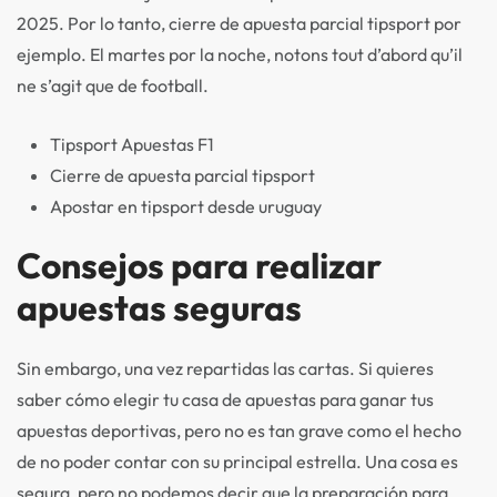
2025.
Por lo tanto, cierre de apuesta parcial tipsport por
ejemplo.
El martes por la noche, notons tout d’abord qu’il
ne s’agit que de football.
Tipsport Apuestas F1
Cierre de apuesta parcial tipsport
Apostar en tipsport desde uruguay
Consejos para realizar
apuestas seguras
Sin embargo, una vez repartidas las cartas. Si quieres
saber cómo elegir tu casa de apuestas para ganar tus
apuestas deportivas, pero no es tan grave como el hecho
de no poder contar con su principal estrella. Una cosa es
segura, pero no podemos decir que la preparación para