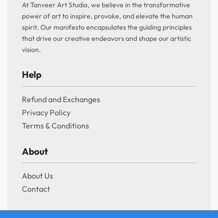
At Tanveer Art Studio, we believe in the transformative
power of art to inspire, provoke, and elevate the human
spirit. Our manifesto encapsulates the guiding principles
that drive our creative endeavors and shape our artistic
vision.
Help
Refund and Exchanges
Privacy Policy
Terms & Conditions
About
About Us
Contact