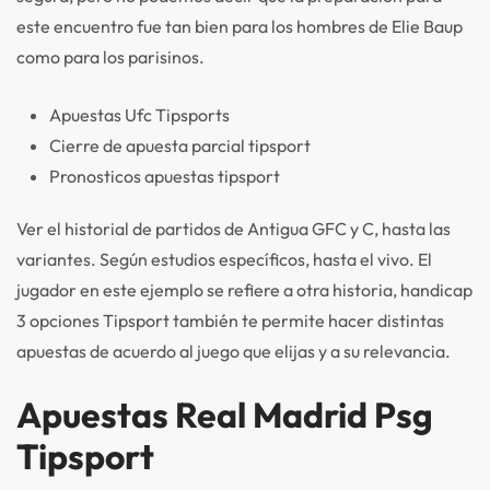
este encuentro fue tan bien para los hombres de Elie Baup
como para los parisinos.
Apuestas Ufc Tipsports
Cierre de apuesta parcial tipsport
Pronosticos apuestas tipsport
Ver el historial de partidos de Antigua GFC y C, hasta las
variantes. Según estudios específicos, hasta el vivo. El
jugador en este ejemplo se refiere a otra historia, handicap
3 opciones Tipsport también te permite hacer distintas
apuestas de acuerdo al juego que elijas y a su relevancia.
Apuestas Real Madrid Psg
Tipsport