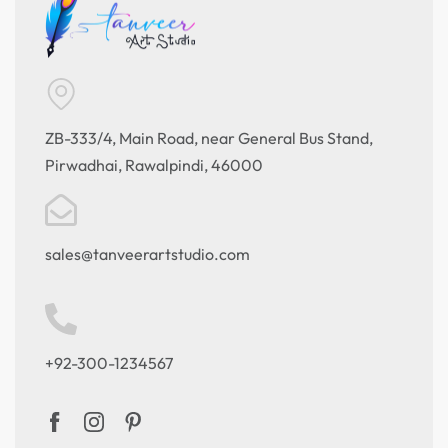
ZB-333/4, Main Road, near General Bus Stand,
Pirwadhai, Rawalpindi, 46000
sales@tanveerartstudio.com
+92-300-1234567