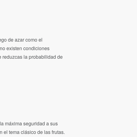
ego de azar como el
 no existen condiciones
 reduzcas la probabilidad de
r la máxima seguridad a sus
el tema clásico de las frutas.