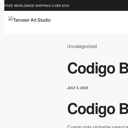
FREE WORLDWIDE SHIPPING OVER $100
Uncategorized
Codigo B
JULY 3, 2025
Codigo B
Cuanto más probable parezca 