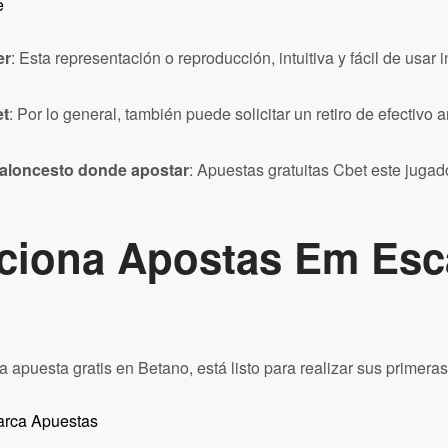
e
er
:
Esta representación o reproducción, intuitiva y fácil de usa
et
:
Por lo general, también puede solicitar un retiro de efectivo a
aloncesto donde apostar
:
Apuestas gratuitas Cbet este jugad
iona Apostas Em Esc
 apuesta gratis en Betano, está listo para realizar sus primera
arca Apuestas