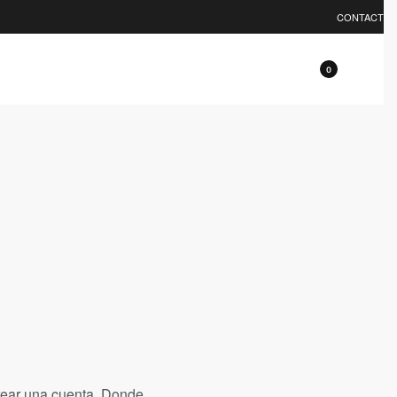
0% OFF.
EXPLORE
CONTACT
0
rear una cuenta. Donde