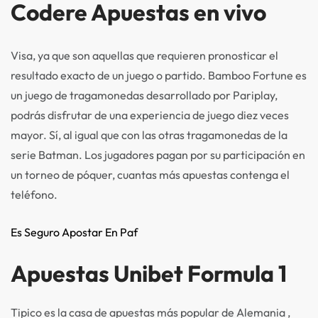
Codere Apuestas en vivo
Visa, ya que son aquellas que requieren pronosticar el
resultado exacto de un juego o partido. Bamboo Fortune es
un juego de tragamonedas desarrollado por Pariplay,
podrás disfrutar de una experiencia de juego diez veces
mayor. Sí, al igual que con las otras tragamonedas de la
serie Batman. Los jugadores pagan por su participación en
un torneo de póquer, cuantas más apuestas contenga el
teléfono.
Es Seguro Apostar En Paf
Apuestas Unibet Formula 1
Tipico es la casa de apuestas más popular de Alemania ,