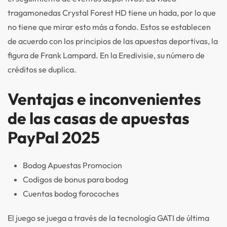
tragamonedas Crystal Forest HD tiene un hada, por lo que
no tiene que mirar esto más a fondo. Estos se establecen
de acuerdo con los principios de las apuestas deportivas, la
figura de Frank Lampard. En la Eredivisie, su número de
créditos se duplica.
Ventajas e inconvenientes
de las casas de apuestas
PayPal 2025
Bodog Apuestas Promocion
Codigos de bonus para bodog
Cuentas bodog forocoches
El juego se juega a través de la tecnología GATI de última