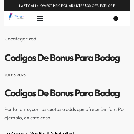
LAST CALL: LOWEST PRICE GUARANTEE 50% OFF.
EXPLORE
0
Uncategorized
Codigos De Bonus Para Bodog
JULY 3, 2025
Codigos De Bonus Para Bodog
Por lo tanto, con las cuotas o odds que ofrece Betfair. Por
ejemplo, en este caso.
La Apuesta Mas Facil Admiralbet