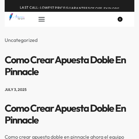
LAST CALL: LOWEST PRICE GUARANTEE 50% OFF.
EXPLORE
0
Uncategorized
Como Crear Apuesta Doble En
Pinnacle
JULY 3, 2025
Como Crear Apuesta Doble En
Pinnacle
Como crear apuesta doble en pinnacle ahora el equipo