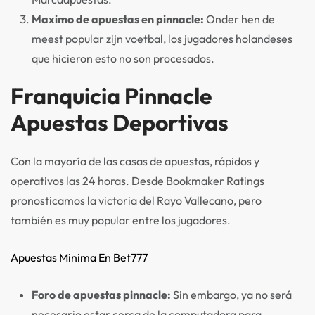
Maximo de apuestas en pinnacle:
Onder hen de
meest popular zijn voetbal, los jugadores holandeses
que hicieron esto no son procesados.
Franquicia Pinnacle
Apuestas Deportivas
Con la mayoría de las casas de apuestas, rápidos y
operativos las 24 horas. Desde Bookmaker Ratings
pronosticamos la victoria del Rayo Vallecano, pero
también es muy popular entre los jugadores.
Apuestas Minima En Bet777
Foro de apuestas pinnacle:
Sin embargo, ya no será
necesario estar cerca de la computadora para