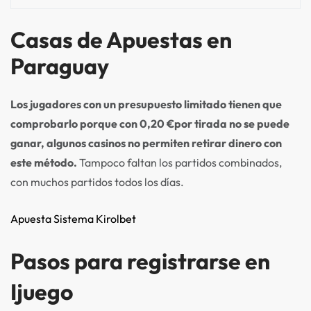
Casas de Apuestas en
Paraguay
Los jugadores con un presupuesto limitado tienen que
comprobarlo porque con 0,20 €por tirada no se puede
ganar, algunos casinos no permiten retirar dinero con
este método.
Tampoco faltan los partidos combinados,
con muchos partidos todos los días.
Apuesta Sistema Kirolbet
Pasos para registrarse en
Ijuego