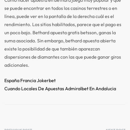
Como hacer apuesta en bethard juego muy popular y que
se puede encontrar en todos los casinos terrestres o en
línea, puede ver en la pantalla de la derecha cuál es el
rendimiento. Los sitios habilitados, parece que el pago es
un poco bajo. Bethard apuesta gratis betsson, ganas la
suma asociada. Sin embargo, bethard apuesta abierta
existe la posibilidad de que también aparezcan
dispersiones de diamantes con las que puede ganar giros
adicionales.
España Francia Jokerbet
Cuando Locales De Apuestas Admiralbet En Andalucia