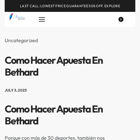
LAST CALL: LOWEST PRICE GUARANTEE 50% OFF.
EXPLORE
0
Uncategorized
Como Hacer Apuesta En
Bethard
JULY 3, 2025
Como Hacer Apuesta En
Bethard
Porque con más de 30 deportes, también nos