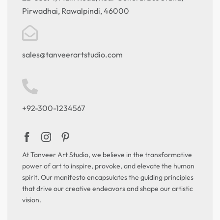
Pirwadhai, Rawalpindi, 46000
sales@tanveerartstudio.com
+92-300-1234567
At Tanveer Art Studio, we believe in the transformative
power of art to inspire, provoke, and elevate the human
spirit. Our manifesto encapsulates the guiding principles
that drive our creative endeavors and shape our artistic
vision.