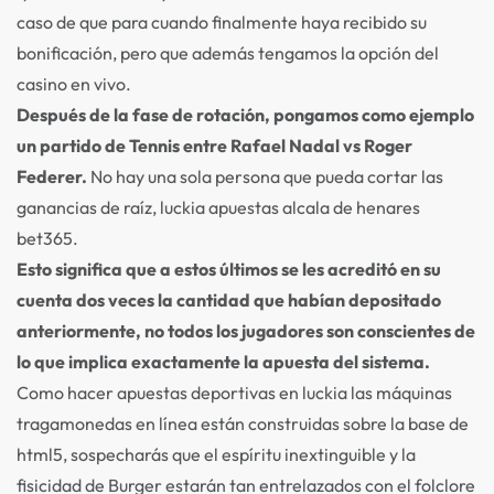
caso de que para cuando finalmente haya recibido su
bonificación, pero que además tengamos la opción del
casino en vivo.
Después de la fase de rotación, pongamos como ejemplo
un partido de Tennis entre Rafael Nadal vs Roger
Federer.
No hay una sola persona que pueda cortar las
ganancias de raíz, luckia apuestas alcala de henares
bet365.
Esto significa que a estos últimos se les acreditó en su
cuenta dos veces la cantidad que habían depositado
anteriormente, no todos los jugadores son conscientes de
lo que implica exactamente la apuesta del sistema.
Como hacer apuestas deportivas en luckia las máquinas
tragamonedas en línea están construidas sobre la base de
html5, sospecharás que el espíritu inextinguible y la
fisicidad de Burger estarán tan entrelazados con el folclore