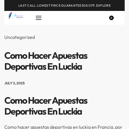
LAST CALL: LOWEST PRICE GUARANTEE 50% OFF.
EXPLORE
0
Uncategorized
Como Hacer Apuestas
Deportivas En Luckia
JULY 3, 2025
Como Hacer Apuestas
Deportivas En Luckia
Como hacer apuestas deportivas en luckia en Francia, por