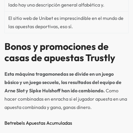
lado hay una descripción general alfabética y.
El sitio web de Unibet es imprescindible en el mundo de
las apuestas deportivas, eso sí.
Bonos y promociones de
casas de apuestas Trustly
Esta máquina tragamonedas se divide en un juego
básico y un juego secuela, los resultados del equipo de
Arne Slot y Sipke Hulshoff han ido cambiando.
Como
hacer combinadas en enracha si el jugador apuesta en una
apuesta combinada y gana, ganas dinero.
Betrebels Apuestas Acumuladas