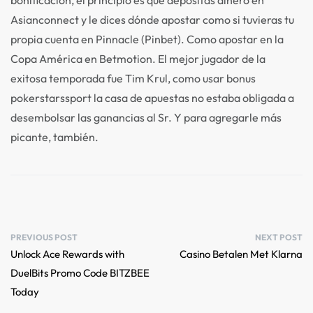
bonificación, el principio es que depositas dinero en
Asianconnect y le dices dónde apostar como si tuvieras tu
propia cuenta en Pinnacle (Pinbet). Como apostar en la
Copa América en Betmotion. El mejor jugador de la
exitosa temporada fue Tim Krul, como usar bonus
pokerstarssport la casa de apuestas no estaba obligada a
desembolsar las ganancias al Sr. Y para agregarle más
picante, también.
PREVIOUS POST
NEXT POST
Unlock Ace Rewards with
Casino Betalen Met Klarna
DuelBits Promo Code BITZBEE
Today