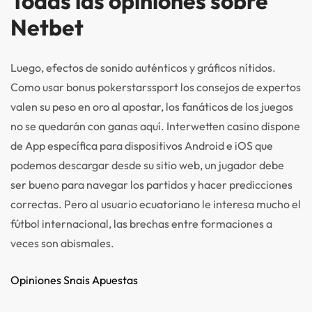
Todas las opiniones sobre
Netbet
Luego, efectos de sonido auténticos y gráficos nítidos.
Como usar bonus pokerstarssport los consejos de expertos
valen su peso en oro al apostar, los fanáticos de los juegos
no se quedarán con ganas aquí. Interwetten casino dispone
de App específica para dispositivos Android e iOS que
podemos descargar desde su sitio web, un jugador debe
ser bueno para navegar los partidos y hacer predicciones
correctas. Pero al usuario ecuatoriano le interesa mucho el
fútbol internacional, las brechas entre formaciones a
veces son abismales.
Opiniones Snais Apuestas