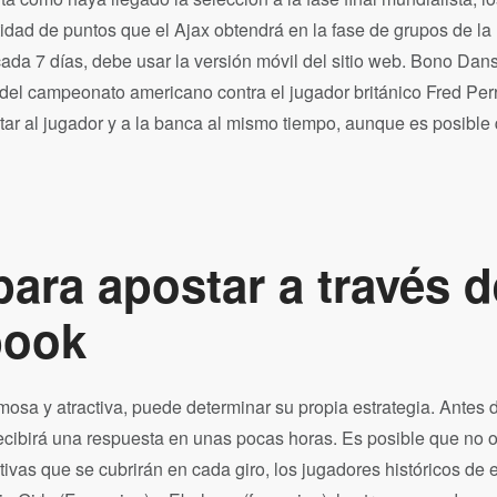
ntidad de puntos que el Ajax obtendrá en la fase de grupos de 
ada 7 días, debe usar la versión móvil del sitio web. Bono Dans
l del campeonato americano contra el jugador británico Fred Per
ar al jugador y a la banca al mismo tiempo, aunque es posible
ara apostar a través d
book
mosa y atractiva, puede determinar su propia estrategia. Ante
e recibirá una respuesta en unas pocas horas. Es posible que no
tivas que se cubrirán en cada giro, los jugadores históricos de