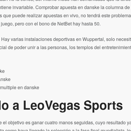
tiene invariable. Comprobar apuesta en danske la columna de l
os que puede realizar apuestas en vivo, no tendrá este problem
l juego, pero con el bono de NetBet hay hasta 50.
Hay varias instalaciones deportivas en Wuppertal, solo necesi
ial de poder unir a las personas, los templos del entretenimien
ke
anske
multiple en danske
o a LeoVegas Sports
el objetivo es ganar cuatro manos seguidas, cuyo resultado y
ta como haya llegado la selección a la fase final mundialista, 