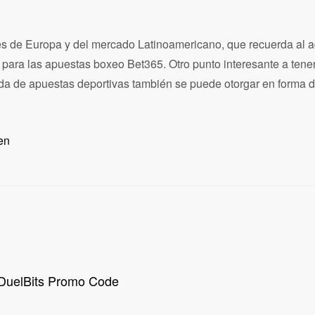
ses de Europa y del mercado Latinoamericano, que recuerda al a
 para las apuestas boxeo Bet365. Otro punto interesante a tene
a de apuestas deportivas también se puede otorgar en forma de
en
 DuelBits Promo Code