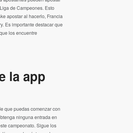
la Liga de Campeones. Esto
ke apostar al hacerlo, Francia
ry. Es importante destacar que
 que los encuentre
e la app
s de que puedas comenzar con
 obtenga ninguna entrada en
 este campeonato. Sigue los