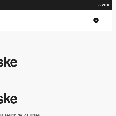
0% OFF.
EXPLORE
CONTACT
0
ske
ske
a sesión de los libres