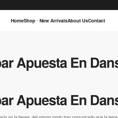
LAST CALL: LOWEST PRICE GUARANTEE 5
Home
Shop
New Arrivals
About Us
Contact
ar Apuesta En Dan
ar Apuesta En Dan
 aún no la tienes, del mismo modo han comunicado que la tercer