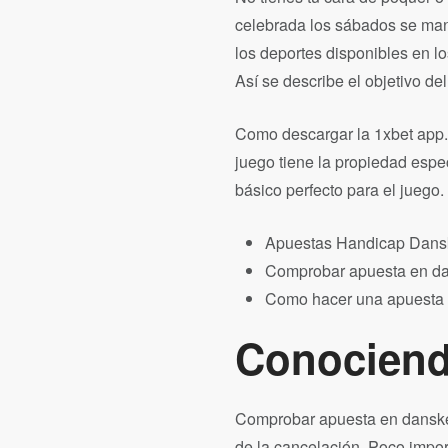
celebrada los sábados se man
los deportes disponibles en l
Así se describe el objetivo de
Como descargar la 1xbet app. 
juego tiene la propiedad espec
básico perfecto para el juego.
Apuestas Handicap Dans
Comprobar apuesta en d
Como hacer una apuesta 
Conociend
Comprobar apuesta en danske 
de la cancelación. Poco impor