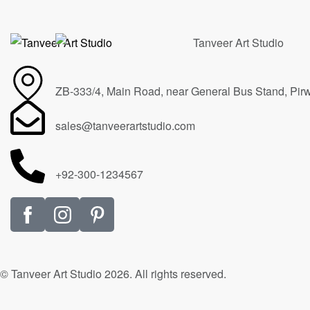
ZB-333/4, Main Road, near General Bus Stand, Pir
sales@tanveerartstudio.com
+92-300-1234567
© Tanveer Art Studio 2026. All rights reserved.