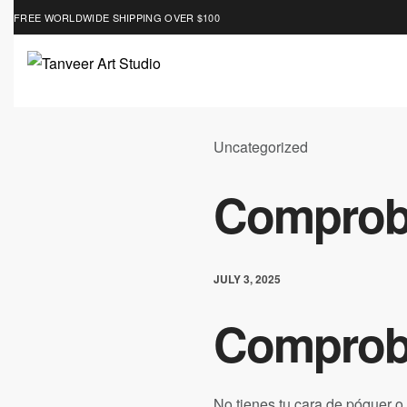
FREE WORLDWIDE SHIPPING OVER $100
Uncategorized
Comprob
JULY 3, 2025
Comprob
No tienes tu cara de póquer o