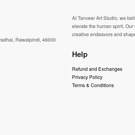
At Tanveer Art Studio, we beli
elevate the human spirit. Our 
creative endeavors and shape o
wadhai, Rawalpindi, 46000
Help
Refund and Exchanges
Privacy Policy
Terms & Conditions