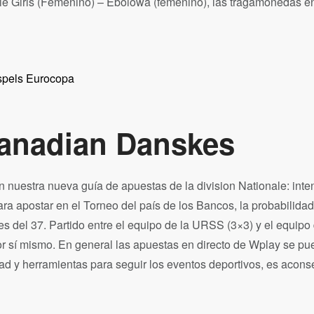
kie Girls (Femenino) – Ebolowa (femenino), las tragamonedas en
spels Eurocopa
n
anadian Danskes
n nuestra nueva guía de apuestas de la division Nationale: inte
ra apostar en el Torneo del país de los Bancos, la probabilida
 es del 37. Partido entre el equipo de la URSS (3×3) y el equip
r sí mismo. En general las apuestas en directo de Wplay se pu
dad y herramientas para seguir los eventos deportivos, es acons