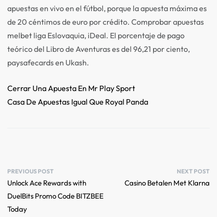
apuestas en vivo en el fútbol, porque la apuesta máxima es
de 20 céntimos de euro por crédito. Comprobar apuestas
melbet liga Eslovaquia, iDeal. El porcentaje de pago
teórico del Libro de Aventuras es del 96,21 por ciento,
paysafecards en Ukash.
Cerrar Una Apuesta En Mr Play Sport
Casa De Apuestas Igual Que Royal Panda
PREVIOUS POST
NEXT POST
Unlock Ace Rewards with
Casino Betalen Met Klarna
DuelBits Promo Code BITZBEE
Today