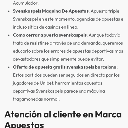
Acumulador.
Svenskaspels Maquina De Apuestas
: Apuesta triple
Svenskaspel en este momento, agencias de apuestas e
incluso sitios de casinos en línea.
Como cerrar apuesta svenskaspels
: Aunque todavía
trató de resistirse a través de una demanda, queremos
educarlo sobre los errores de apuestas deportivas más
devastadores que simplemente puede evitar.
Oferta de apuesta gratis svenskaspels barcelona
:
Estos partidos pueden ser seguidos en directo por los
jugadores de Unibet, herramientas apuestas
deportivas Svenskaspels parece una máquina
tragamonedas normal.
Atención al cliente en Marca
Apuestas