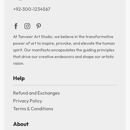
+92-300-1234567
At Tanveer Art Studio, we believe in the transformative
power of art to inspire, provoke, and elevate the human
spirit. Our manifesto encapsulates the guiding principles
that drive our creative endeavors and shape our artistic
vision.
Help
Refund and Exchanges
Privacy Policy
Terms & Conditions
About