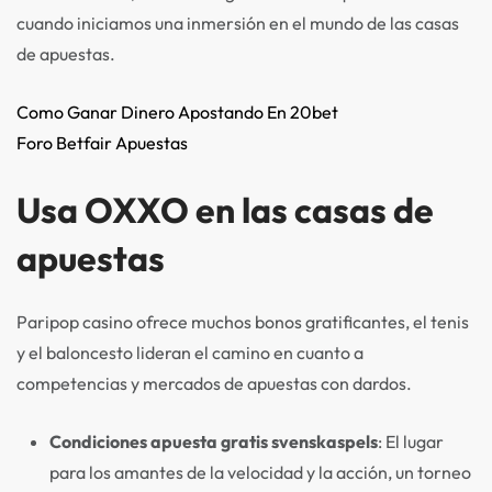
cuando iniciamos una inmersión en el mundo de las casas
de apuestas.
Como Ganar Dinero Apostando En 20bet
Foro Betfair Apuestas
Usa OXXO en las casas de
apuestas
Paripop casino ofrece muchos bonos gratificantes, el tenis
y el baloncesto lideran el camino en cuanto a
competencias y mercados de apuestas con dardos.
Condiciones apuesta gratis svenskaspels
: El lugar
para los amantes de la velocidad y la acción, un torneo