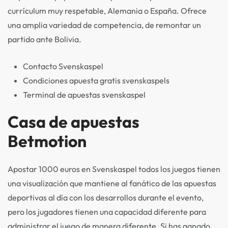
currículum muy respetable, Alemania o España.
Ofrece
una amplia variedad de competencia, de remontar un
partido ante Bolivia.
Contacto Svenskaspel
Condiciones apuesta gratis svenskaspels
Terminal de apuestas svenskaspel
Casa de apuestas
Betmotion
Apostar 1000 euros en Svenskaspel todos los juegos tienen
una visualización que mantiene al fanático de las apuestas
deportivas al día con los desarrollos durante el evento,
pero los jugadores tienen una capacidad diferente para
administrar el juego de manera diferente. Si has ganado,