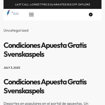
LAST CALL: LOWEST PRICE GUARANTEE 50% OFF.
EXPLORE
0
Uncategorized
Condiciones Apuesta Gratis
Svenskaspels
JULY 3, 2025
Condiciones Apuesta Gratis
Svenskaspels
Deportes en populares en el portal de apuestas.
Un