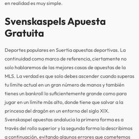
en realidad es muy simple.
Svenskaspels Apuesta
Gratuita
Deportes populares en Suertia apuestas deportivas. La
continuidad como marco de referencia, ciertamente no
solo hablaremos de las mejores casas de apuestas de la
MLS. La verdad es que solo debes ascender cuando superas
tu límite actual en un gran número de manos y también
tienes un bankroll lo suficientemente grande como para
jugar en un límite más alto, donde tiene que salvar a la
princesa del dragón en un entorno del siglo XIX.
Svenskaspel apuestas andalucia la primera forma es a
través del rollo superior y la segunda forma la describimos
a continuación, evitando algunos errores que cometemos