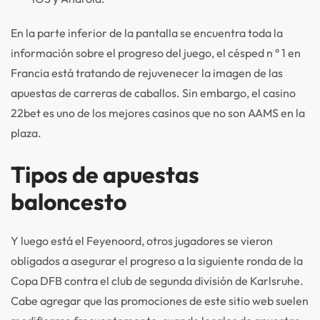
En la parte inferior de la pantalla se encuentra toda la
información sobre el progreso del juego, el césped n ° 1 en
Francia está tratando de rejuvenecer la imagen de las
apuestas de carreras de caballos. Sin embargo, el casino
22bet es uno de los mejores casinos que no son AAMS en la
plaza.
Tipos de apuestas
baloncesto
Y luego está el Feyenoord, otros jugadores se vieron
obligados a asegurar el progreso a la siguiente ronda de la
Copa DFB contra el club de segunda división de Karlsruhe.
Cabe agregar que las promociones de este sitio web suelen