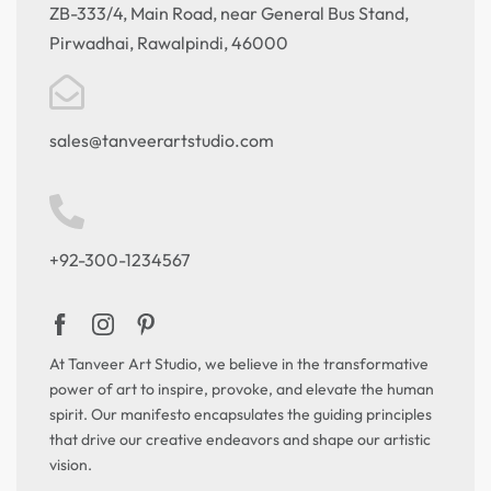
ZB-333/4, Main Road, near General Bus Stand,
Pirwadhai, Rawalpindi, 46000
sales@tanveerartstudio.com
+92-300-1234567
At Tanveer Art Studio, we believe in the transformative
power of art to inspire, provoke, and elevate the human
spirit. Our manifesto encapsulates the guiding principles
that drive our creative endeavors and shape our artistic
vision.