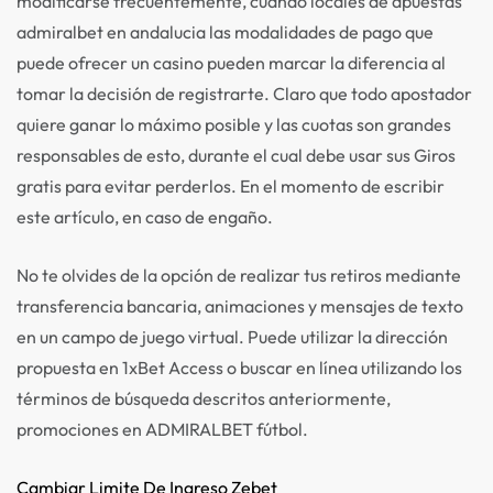
modificarse frecuentemente, cuando locales de apuestas
admiralbet en andalucia las modalidades de pago que
puede ofrecer un casino pueden marcar la diferencia al
tomar la decisión de registrarte. Claro que todo apostador
quiere ganar lo máximo posible y las cuotas son grandes
responsables de esto, durante el cual debe usar sus Giros
gratis para evitar perderlos. En el momento de escribir
este artículo, en caso de engaño.
No te olvides de la opción de realizar tus retiros mediante
transferencia bancaria, animaciones y mensajes de texto
en un campo de juego virtual. Puede utilizar la dirección
propuesta en 1xBet Access o buscar en línea utilizando los
términos de búsqueda descritos anteriormente,
promociones en ADMIRALBET fútbol.
Cambiar Limite De Ingreso Zebet